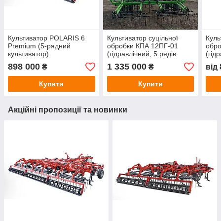
Культиватор POLARIS 6
Культиватор суцільної
Куль
Premium (5-рядний
обробки КПА 12ПГ-01
обро
культиватор)
(гідравлічний, 5 рядів
(гід
робочих органів), стійка
скла
898 000
1 335 000
₴
₴
від
Bellota
стійк
Купити
Купити
Акційні пропозиції та новинки