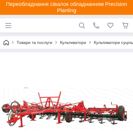
Переобладнання сівалок обладнанням Precision
Planting
Товари та послуги
Культиватори
Культиватори суціль