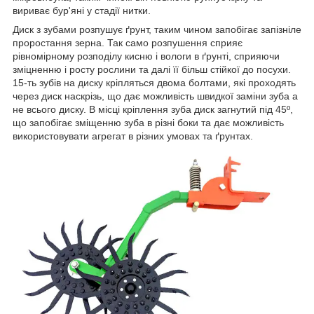
вириває бур'яні у стадії нитки.
Диск з зубами розпушує ґрунт, таким чином запобігає запізніле
проростання зерна. Так само розпушення сприяє
рівномірному розподілу кисню і вологи в ґрунті, сприяючи
зміцненню і росту рослини та далі її більш стійкої до посухи.
15-ть зубів на диску кріпляться двома болтами, які проходять
через диск наскрізь, що дає можливість швидкої заміни зуба а
не всього диску. В місці кріплення зуба диск загнутий під 45º,
що запобігає зміщенню зуба в різні боки та дає можливість
використовувати агрегат в різних умовах та ґрунтах.