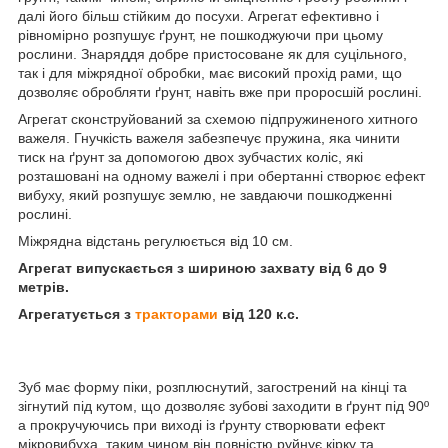
далі його більш стійким до посухи. Агрегат ефективно і
рівномірно розпушує ґрунт, не пошкоджуючи при цьому
рослини. Знаряддя добре пристосоване як для суцільного,
так і для міжрядної обробки, має високий прохід рами, що
дозволяє обробляти ґрунт, навіть вже при проросшій рослині.
Агрегат сконструйований за схемою підпружиненого хитного
важеля. Гнучкість важеля забезпечує пружина, яка чинити
тиск на ґрунт за допомогою двох зубчастих коліс, які
розташовані на одному важелі і при обертанні створює ефект
вибуху, який розпушує землю, не завдаючи пошкодженні
рослині.
Міжрядна відстань регулюється від 10 см.
Агрегат випускається з шириною захвату від 6 до 9
метрів.
Агрегатується з
тракторами
від 120 к.с.
Зуб має форму піки, розплюснутий, загострений на кінці та
зігнутий під кутом, що дозволяє зубові заходити в ґрунт під 90º
а прокручуючись при виході із ґрунту створювати ефект
мікровибуха, таким чином він повністю руйнує кірку та