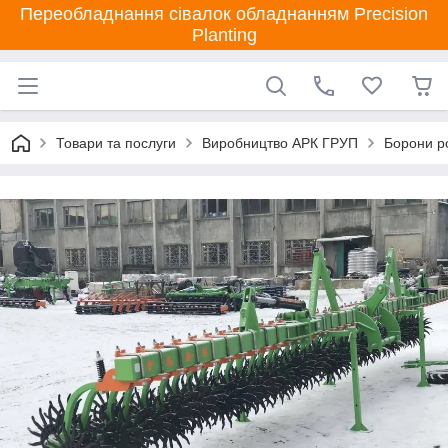
Переобладнання сівалок обладнанням Precision
Planting
Товари та послуги
Виробництво АРК ГРУП
Борони р