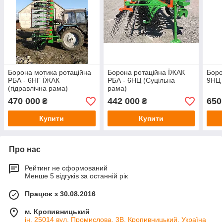
Борона мотика ротаційна
Борона ротаційна ЇЖАК
Боро
РБА - 6НГ ЇЖАК
РБА - 6НЦ (Суцільна
9НЦ
(гідравлічна рама)
рама)
470 000
442 000
650
₴
₴
Купити
Купити
Про нас
Рейтинг не сформований
Менше 5 відгуків за останній рік
Працює з 30.08.2016
м. Кропивницький
ін. 25014 вул. Промислова, 3В, Кропивницький, Україна