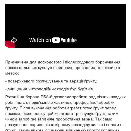
Призначена для досходового і післясходового боронування
посівів польових культур (зернових, просапних, технічних) з
метою:
- поверхневого розпушування та аерації ґрунту,
- знищення ниткоподібних сходів бур'бур'янів.
Ротаційна борона РБА-6 дозволяє зробити ряд різних швидких
робіт, які є є невід'ємною частиною професійної обробки
ґрунту. Після виконання роботи агрегат готує ґрунт перед
посівом, після посіву цей же агрегат розпушує ґрунт, таким
чином запобігає запізніле проростання зерна. Так само
розпушення сприяє рівномірному розподілу кисню і вологи в
ґрунті, таким чином, сприяючи зміцненню і росту рослини і