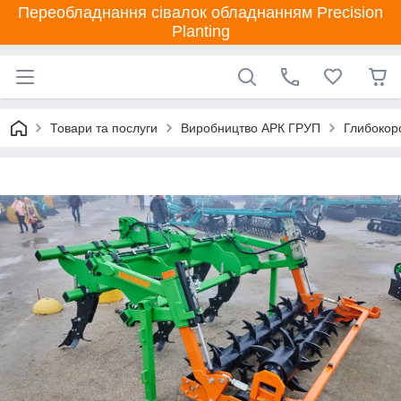
Переобладнання сівалок обладнанням Precision
Planting
Товари та послуги
Виробництво АРК ГРУП
Глибокор