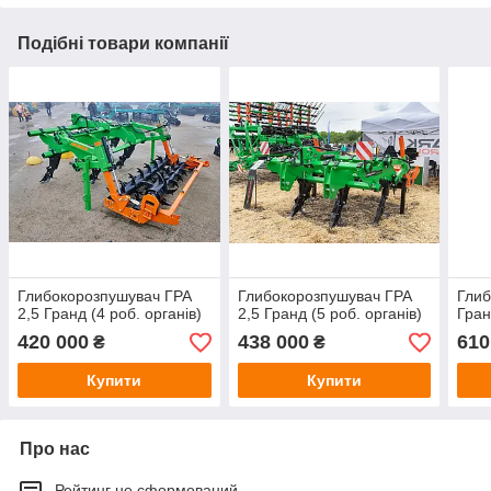
Подібні товари компанії
Глибокорозпушувач ГРА
Глибокорозпушувач ГРА
Глиб
2,5 Гранд (4 роб. органів)
2,5 Гранд (5 роб. органів)
Гран
420 000
438 000
610
₴
₴
Купити
Купити
Про нас
Рейтинг не сформований