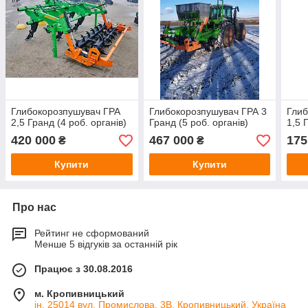
Глибокорозпушувач ГРА
Глибокорозпушувач ГРА 3
Глиб
2,5 Гранд (4 роб. органів)
Гранд (5 роб. органів)
1,5 
420 000
467 000
175
₴
₴
Купити
Купити
Про нас
Рейтинг не сформований
Менше 5 відгуків за останній рік
Працює з 30.08.2016
м. Кропивницький
ін. 25014 вул. Промислова, 3В, Кропивницький, Україна