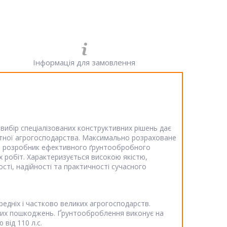
Інформація для замовлення
вибір спеціалізованих конструктивних рішень дає
етної агрогосподарства. Максимально розраховане
во, розробник ефективного ґрунтообробного
 робіт. Характеризується високою якістю,
ті, надійності та практичності сучасного
редніх і частково великих агрогосподарств.
чних пошкоджень. Ґрунтооброблення виконує на
від 110 л.с.