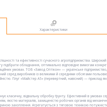
Характеристики
спішності та ефективності сучасного агропідприємства. Широкий 
огу підібрати обладнання, оптимально відповідне вимогам конкр
таційних умовах. ТОВ «Завод Оптікон» — українське підприємст
ний серед виробників із великими й середніми обсягами польових
істю. Плуг «Майстер А5» (перевертний, навісний) — приклад якос
нує класичну, відвальну обробку ґрунту. Ефективний в умовах се
ям, якістю матеріалів, захищеністю робочих органів від механі
риною захоплення. Агрегатується з тяговою технікою потужністю 