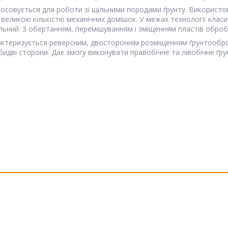
тосовується для роботи зі щільними породами ґрунту. Використ
з великою кількістю механічних домішок. У межах технології кла
льний. З обертанням, перемішуванням і зміщенням пластів оброб
рактеризується реверсним, двостороннім розміщенням ґрунтообр
бидві сторони. Дає змогу виконувати правобічне та лівобічне ґр