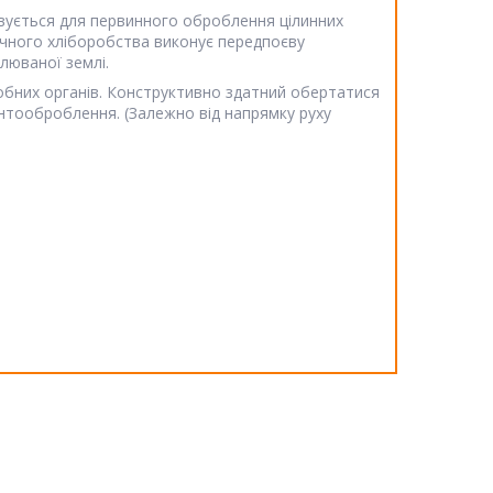
овується для первинного оброблення цілинних
сичного хліборобства виконує передпоєву
люваної землі.
обних органів. Конструктивно здатний обертатися
унтооброблення. (Залежно від напрямку руху