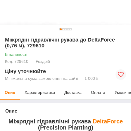
Міжрядні гідравлічні рукава до DeltaForce
(0,76 м), 729610
В наявності
Код: 729610
Роздріб
Ціну уточнюйте
Мінімальна сума замовлення на сайті — 1 000 ₴
Опис
Характеристики
Доставка
Оплата
Умови п
Опис
Міжрядні гідравлічні рукава
DeltaForce
(Precision Planting)