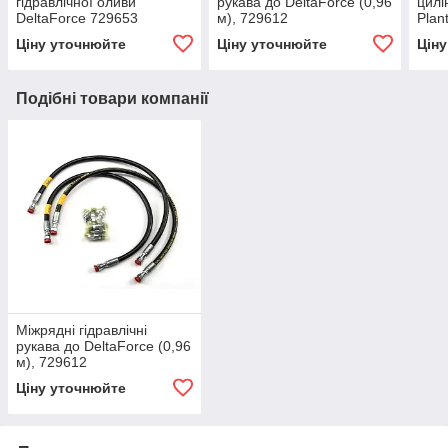
гідравлічної оливи
рукава до DeltaForce (0,96
цилі
DeltaForce 729653
м), 729612
Plan
Ціну уточнюйте
Ціну уточнюйте
Цін
Подібні товари компанії
Міжрядні гідравлічні
рукава до DeltaForce (0,96
м), 729612
Ціну уточнюйте