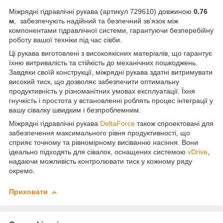
Міжрядні гідравлічні рукава (артикул 729610) довжиною
0.76
м
, забезпечують надійний та безпечний зв’язок між
компонентами гідравлічної системи, гарантуючи безперебійну
роботу вашої техніки під час сівби.
Ці рукава виготовлені з високоякісних матеріалів, що гарантує
їхню витривалість та стійкість до механічних пошкоджень.
Завдяки своїй конструкції, міжрядні рукава здатні витримувати
високий тиск, що дозволяє забезпечити оптимальну
продуктивність у різноманітних умовах експлуатації. Їхня
гнучкість і простота у встановленні роблять процес інтеграції у
вашу сівалку швидким і безпроблемним.
Міжрядні гідравлічні рукава
DeltaForce
також спроектовані для
забезпечення максимального рівня продуктивності, що
сприяє точному та рівномірному висіванню насіння. Вони
ідеально підходять для сівалок, оснащених системою
vDrive
,
надаючи можливість контролювати тиск у кожному ряду
окремо.
Приховати