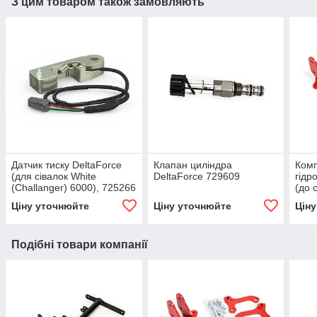
З цим товаром також замовляють
Датчик тиску DeltaForce
Клапан циліндра
Комп
(для сівалок White
DeltaForce 729609
гідр
(Challanger) 6000), 725266
(до 
(Cha
Ціну уточнюйте
Ціну уточнюйте
Цін
6000
vDri
Подібні товари компанії