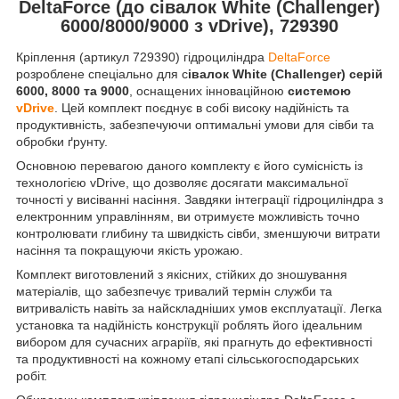
DeltaForce (до сівалок White (Challenger)
6000/8000/9000 з vDrive), 729390
Кріплення (артикул 729390)
гідроциліндра
DeltaForce
розроблене спеціально для с
івалок White (Challenger) серій
6000, 8000 та 9000
, оснащених інноваційною
системою
vDrive
. Цей комплект поєднує в собі високу надійність та
продуктивність, забезпечуючи оптимальні умови для сівби та
обробки ґрунту.
Основною перевагою даного комплекту є його сумісність із
технологією vDrive, що дозволяє досягати максимальної
точності у висіванні насіння. Завдяки інтеграції гідроциліндра з
електронним управлінням, ви отримуєте можливість точно
контролювати глибину та швидкість сівби, зменшуючи витрати
насіння та покращуючи якість урожаю.
Комплект виготовлений з якісних, стійких до зношування
матеріалів, що забезпечує тривалий термін служби та
витривалість навіть за найскладніших умов експлуатації. Легка
установка та надійність конструкції роблять його ідеальним
вибором для сучасних аграріїв, які прагнуть до ефективності
та продуктивності на кожному етапі сільськогосподарських
робіт.