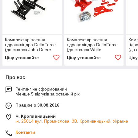
Комплект кріплення
Комплект кріплення
Комп
гідроциліндра DeltaForce
гідроциліндра DeltaForce
гідр
(до сівалок John Deere
(до сівалок White
(до 
7000), 729393
(Challenger)
типу
Ціну уточнюйте
Ціну уточнюйте
Цін
6000/8000/9000 без
vDrive), 729330
Про нас
Рейтинг не сформований
Менше 5 відгуків за останній рік
Працює з 30.08.2016
м. Кропивницький
ін. 25014 вул. Промислова, 3В, Кропивницький, Україна
Контакти