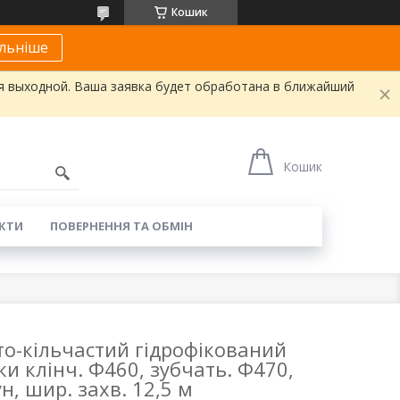
Кошик
льніше
я выходной. Ваша заявка будет обработана в ближайший
Кошик
КТИ
ПОВЕРНЕННЯ ТА ОБМІН
то-кільчастий гідрофікований
ки клінч. Ф460, зубчать. Ф470,
н, шир. захв. 12,5 м