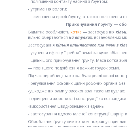
- поліпшення контакту насіння з ґрунтом;
- утримання вологи;
— зменшення ерозії ґрунту, а також поліпшення ст
Прикочування ґрунту — обо
Відмітна особливість
котка
— застосування
кільц
вільно обертаються
на втулках,
встановлених мі
Застосування
кільця клинчастого КЗК Ф460 з кі
- усунення ефекту "гребня" землі завдяки збільше
- щільнішого прикочування ґрунту. Маса котка збі
— повнішого подрібнення важких грудок землі.
Під час виробництва котка були реалізовані констр
- регулювання осьових щілин робочих органів без
-ушкодження рами у високонавантажених вузлах;
-підвищення жорсткості конструкції котка завдяк
-використання швидкознімних з'єднань;
- застосування вдосконаленої конструкції шарнірн
Оброблення ґрунту цим котком покращує приплив в
проростання, що призводить до оптимальної появи