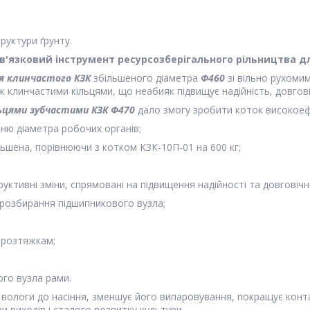
руктури ґрунту.
в'язковий інструмент ресурсозберігального рільництва д
я клинчастого КЗК
збільшеного діаметра
Ф460
зі вільно рухом
ж клинчастими кільцями, що неабияк підвищує надійність, довгов
льцями зубчастими КЗК Ф470
дало змогу зробити коток високоеф
нню діаметра робочих органів;
льшена, порівнюючи з котком КЗК-10П-01 на 600 кг;
уктивні зміни, спрямовані на підвищення надійності та довговічн
 розбирання підшипникового вузла;
и розтяжкам;
ого вузла рами.
ологи до насіння, зменшує його випаровування, покращує конта
 виходів і сталого розвитку культури.