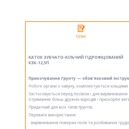
Опис
КАТОК ЗУБЧАТО-КІЛЬЧИЙ ГІДРОФІЦОВАНИЙ
КЗК-12,5П
Прикочування ґрунту — обов'язковий інстр
Робочі органи з чавуну, комплектуються кільцями
Застосовується перед посівом і для вирівнювання 
отриманню більш дружніх відходів і прискорює вег
Придатний для всіх типів ґрунтів.
Переваги використання:
- вирівнювання поверхні поля та розбивання грудо