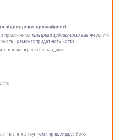
ля підвищення врожайності.
ими проміжними
кільцями зубчастими КЗК Ф470,
які
ічність і ремонтопридатність котка.
ективним агрегатом завдяки:
ості:
кт насіння з ґрунтом і пришвидшує його