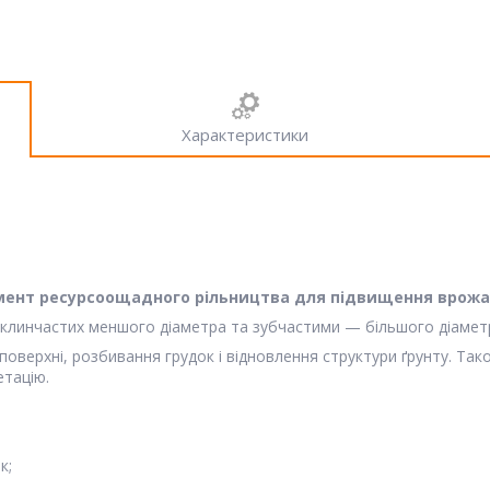
Характеристики
умент ресурсоощадного рільництва для підвищення врожа
 клинчастих меншого діаметра та зубчастими — більшого діамет
поверхні, розбивання грудок і відновлення структури ґрунту. Так
етацію.
к;