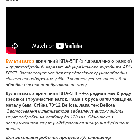
Культиватор
причіпний КПА-5ПГ (з гідравлічною рамою)
–
ґрунтообробний агрегат від українського виробника АРК-
ГРУП. Застосовується для передпосівної грунтообробки
сільськогосподарських угідь. Застосовується також для
обробки ділянок перебувають на пару.
Культиватор причіпний КПА-5ПГ - 4-х рядний має 2 ряду
гребінки і трубчастий каток. Рама з бруса 80*80 товщина
металу 6мм. Стійка 70*12 Bellota, лапа теж Bellota
Застосування культиватора забезпечує високу якість
грунтообробки на глибину до 120 мм. Одночасно з
розпушуванням грунту відбувається знищення бур'янових
рослин.
Для виконання робочих процесів культиватор