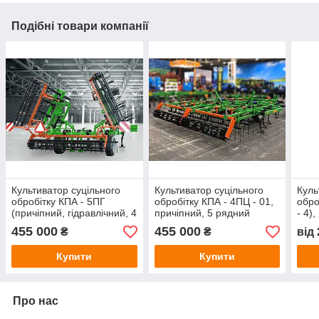
Подібні товари компанії
Культиватор суцільного
Культиватор суцільного
Куль
обробітку КПА - 5ПГ
обробітку КПА - 4ПЦ - 01,
обро
(причіпний, гідравлічний, 4
причіпний, 5 рядний
- 4)
ряди, стійка Bellota)
(стійки Bellota)
455 000
455 000
₴
₴
від
Купити
Купити
Про нас