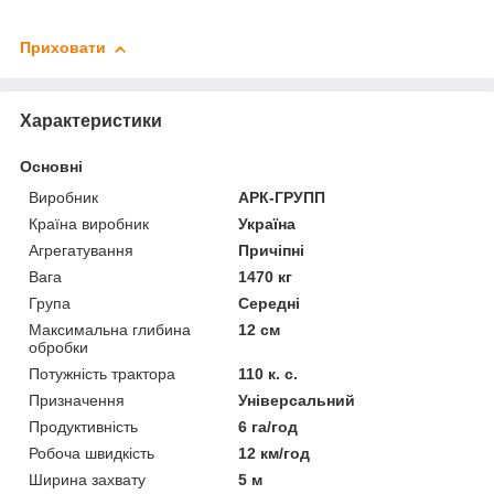
Приховати
Характеристики
Основні
Виробник
АРК-ГРУПП
Країна виробник
Україна
Агрегатування
Причіпні
Вага
1470 кг
Група
Середні
Максимальна глибина
12 см
обробки
Потужність трактора
110 к. с.
Призначення
Універсальний
Продуктивність
6 га/год
Робоча швидкість
12 км/год
Ширина захвату
5 м