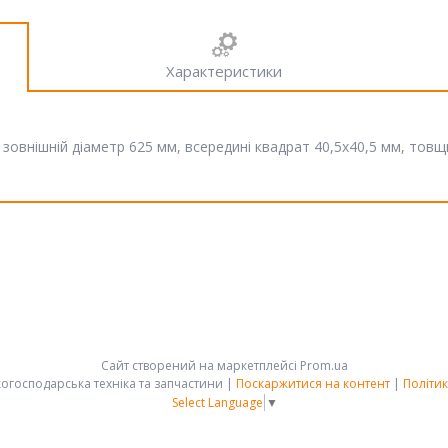
Характеристики
 зовнішній діаметр 625 мм, всередині квадрат 40,5х40,5 мм, товщ
Сайт створений на маркетплейсі
Prom.ua
АРК-ГРУПП - сільськогосподарська техніка та запчастини |
Поскаржитися на контент
|
Політик
Select Language
▼