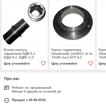
Втулка корпусу
Корпус підшипника
Корп
підшипника БДВ-4,2,
(блакитний) (п/к3612, м-та
(бла
БДШ-8,2, БДВС-2,3
70х95-2шт) БГР-4,2
70х9
'Уманьфермаш'
(СОЛОСКА)
БДВП
Ціну уточнюйте
Ціну уточнюйте
Цін
'Кра
Про нас
Рейтинг не сформований
Менше 5 відгуків за останній рік
Працює з 30.08.2016