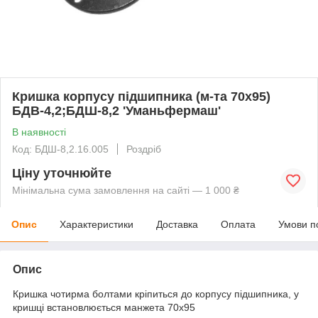
Кришка корпусу підшипника (м-та 70х95)
БДВ-4,2;БДШ-8,2 'Уманьфермаш'
В наявності
Код: БДШ-8,2.16.005
Роздріб
Ціну уточнюйте
Мінімальна сума замовлення на сайті — 1 000 ₴
Опис
Характеристики
Доставка
Оплата
Умови п
Опис
Кришка чотирма болтами кріпиться до корпусу підшипника, у
кришці встановлюється манжета 70х95