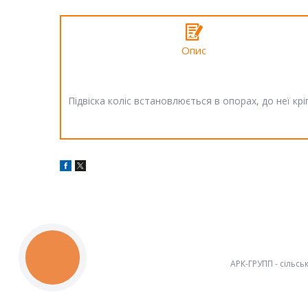
Опис
Підвіска коліс встановлюється в опорах, до неї к
КНОПКА
ЗВ'ЯЗКУ