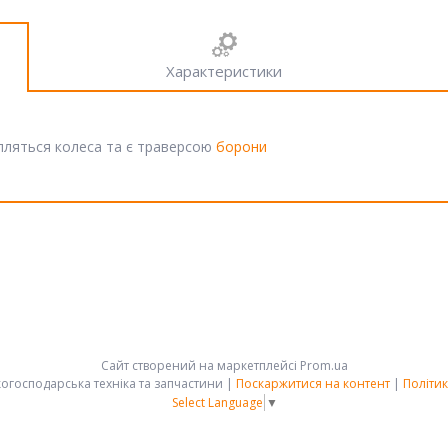
Характеристики
ріпляться колеса та є траверсою
борони
Сайт створений на маркетплейсі
Prom.ua
АРК-ГРУПП - сільськогосподарська техніка та запчастини |
Поскаржитися на контент
|
Політик
Select Language
▼