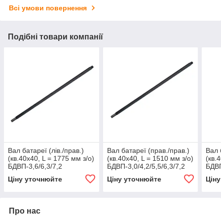
Всі умови повернення
Подібні товари компанії
Вал батареї (лів./прав.)
Вал батареї (прав./прав.)
Вал 
(кв.40х40, L = 1775 мм з/о)
(кв.40х40, L = 1510 мм з/о)
(кв.
БДВП-3,6/6,3/7,2
БДВП-3,0/4,2/5,5/6,3/7,2
БДВП
'Червоний агромаш'
'Червонянський агромаш'
'Чер
Ціну уточнюйте
Ціну уточнюйте
Цін
Про нас