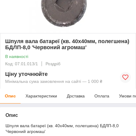
Шпуля вала батареї (кв. 40х40мм, полегшена)
БДЛП-8,0 'Червоний агромаш'
В наявності
Код: 07.01.013/1
Роздріб
Ціну уточнюйте
Мінімальна сума замовлення на сайті — 1 000 ₴
Опис
Характеристики
Доставка
Оплата
Умови п
Опис
Шпуля вала батареї (кв. 40х40мм, полегшена) БДЛП-8,0
'Червоний агромаш'