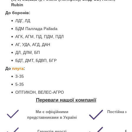
Rubin
До боронів:
ЛДГ, ЛД
БДМ Паллада Pallada
АГК, АГМ, ПД, ПДМ, ПДЛ
АГ, УДА, АГД, ДАН
ДЛ, ДЛМ, БП
БДТ, ДМТ, БДВП, БГР
До
плуга
:
3-35
5-35
ОПТИКОН, ВЕЛЕС-АГРО
Переваги нашої компанії
Ми є офіційними
Постійна ная
представниками в Україні
Гарантія якості
Виг