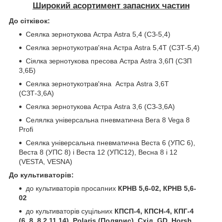
Широкий асортимент запасних частин
До сітківок:
Сеялка зернотукова Астра Astra 5,4 (СЗ-5,4)
Сеялка зернотукотрав'яна Астра Astra 5,4Т (СЗТ-5,4)
Сіялка зернотукова пресова Астра Astra 3,6П (СЗП
3,6Б)
Сеялка зернотукотрав'яна Астра Astra 3,6Т
(СЗТ-3,6А)
Сеялка зернотукова Астра Astra 3,6 (СЗ-3,6А)
Селялка універсальна пневматична Вега 8 Vega 8
Profi
Сеялка універсальна пневматична Веста 6 (УПС 6),
Веста 8 (УПС 8) і Веста 12 (УПС12), Весна 8 і 12
(VESTA, VESNA)
До культиваторів:
до культиваторів просапних
КРНВ 5,6-02, КРНВ 5,6-
02
до культиваторів суцільних
КПСП-4, КПСН-4, КПГ-4
(6, 8, 8.2,11,14), Polaris (Полярис), Схід, GD, Horsh,