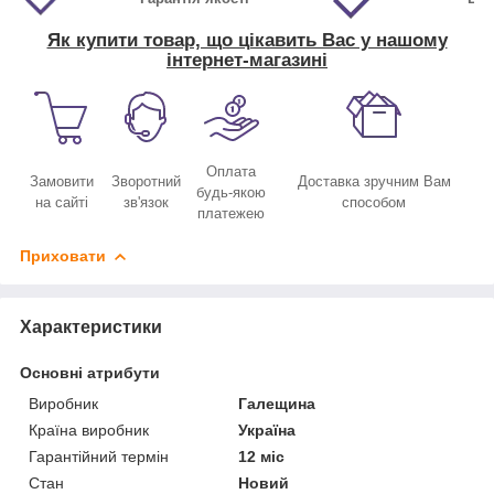
Як купити товар, що цікавить Вас у нашому
інтернет-магазині
Оплата
Замовити
Зворотний
Доставка зручним Вам
будь-якою
на сайті
зв'язок
способом
платежею
Приховати
Характеристики
Основні атрибути
Виробник
Галещина
Країна виробник
Україна
Гарантійний термін
12 міс
Стан
Новий