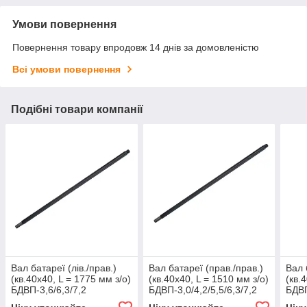
Умови повернення
Повернення товару впродовж 14 днів за домовленістю
Всі умови повернення
Подібні товари компанії
Вал батареї (лів./прав.)
Вал батареї (прав./прав.)
Вал 
(кв.40х40, L = 1775 мм з/о)
(кв.40х40, L = 1510 мм з/о)
(кв.
БДВП-3,6/6,3/7,2
БДВП-3,0/4,2/5,5/6,3/7,2
БДВП
'Червоний агромаш'
'Червонянський агромаш'
'Чер