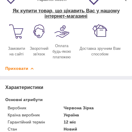
Як купити товар, що цікавить Вас у нашому
інтернет-магазині
Оплата
Замовити
Зворотний
Доставка зручним Вам
будь-якою
на сайті
зв'язок
способом
платежею
Приховати
Характеристики
Основні атрибути
Виробник
Червона Зірка
Країна виробник
Україна
Гарантійний термін
12 міс
Стан
Новий