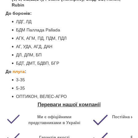
Rubin
До боронів:
ЛДГ, ЛД
БДМ Паллада Pallada
АГК, АГМ, ПД, ПДМ, ПДЛ
АГ, УДА, АГД, ДАН
ДЛ, ДЛМ, БП
БДТ, ДМТ, БДВП, БГР
До
плуга
:
3-35
5-35
ОПТИКОН, ВЕЛЕС-АГРО
Переваги нашої компанії
Ми є офіційними
Постійна ная
представниками в Україні
Гарантія якості
Виг