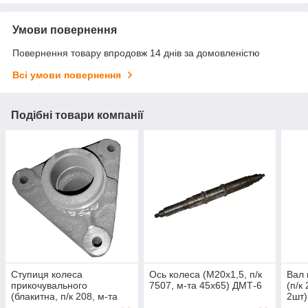
Умови повернення
Повернення товару впродовж 14 днів за домовленістю
Всі умови повернення
Подібні товари компанії
Ступиця колеса
Ось колеса (М20х1,5, п/к
Вал 
прикочувального
7507, м-та 45х65) ДМТ-6
(п/к
(блакитна, п/к 208, м-та
2шт)
55х80) СУПН, СУПН-8А,