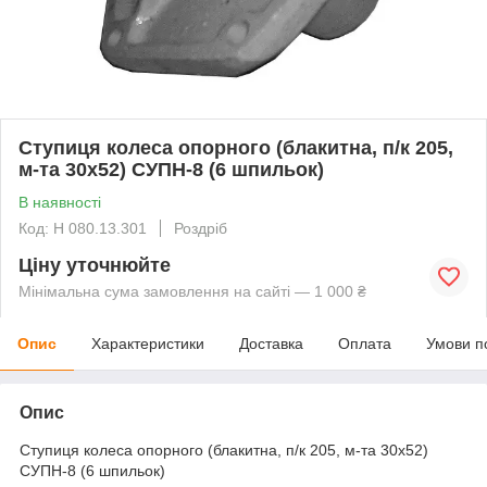
Ступиця колеса опорного (блакитна, п/к 205,
м-та 30х52) СУПН-8 (6 шпильок)
В наявності
Код: Н 080.13.301
Роздріб
Ціну уточнюйте
Мінімальна сума замовлення на сайті — 1 000 ₴
Опис
Характеристики
Доставка
Оплата
Умови п
Опис
Ступиця колеса опорного (блакитна, п/к 205, м-та 30х52)
СУПН-8 (6 шпильок)