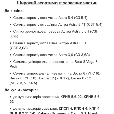
Широкий асортимент запасних частин
До сітківок:
Сеялка зернотукова Астра Astra 5,4 (СЗ-5,4)
Сеялка зернотукотрав'яна Астра Astra 5,4Т (СЗТ-5,4)
Сіялка зернотукова пресова Астра Astra 3,6П (СЗП
3,6Б)
Сеялка зернотукотрав'яна Астра Astra 3,6Т
(СЗТ-3,6А)
Сеялка зернотукова Астра Astra 3,6 (СЗ-3,6А)
Селялка універсальна пневматична Вега 8 Vega 8
Profi
Сеялка універсальна пневматична Веста 6 (УПС 6),
Веста 8 (УПС 8) і Веста 12 (УПС12), Весна 8 і 12
(VESTA, VESNA)
До культиваторів:
до культиваторів просапних
КРНВ 5,6-02, КРНВ 5,6-
02
до культиваторів суцільних
КПСП-4, КПСН-4, КПГ-4
(6, 8, 8.2,11,14), Polaris (Полярис), Схід, GD, Horsh,