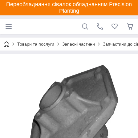
Переобладнання сівалок обладнанням Precision
Planting
Товари та послуги
Запасні частини
Запчастини до сі