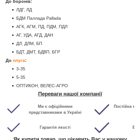
До боронів:
ЛДГ, ЛД
БДМ Паллада Pallada
АГК, АГМ, ПД, ПДМ, ПДЛ
АГ, УДА, АГД, ДАН
ДЛ, ДЛМ, БП
БДТ, ДМТ, БДВП, БГР
До
плуга
:
3-35
5-35
ОПТИКОН, ВЕЛЕС-АГРО
Переваги нашої компанії
Ми є офіційними
Постійна ная
представниками в Україні
Гарантія якості
Виг
Як купити товар, що цікавить Вас у нашому