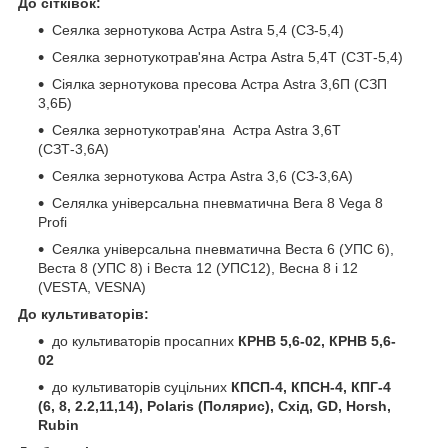
До сітківок:
Сеялка зернотукова Астра Astra 5,4 (СЗ-5,4)
Сеялка зернотукотрав'яна Астра Astra 5,4Т (СЗТ-5,4)
Сіялка зернотукова пресова Астра Astra 3,6П (СЗП
3,6Б)
Сеялка зернотукотрав'яна Астра Astra 3,6Т
(СЗТ-3,6А)
Сеялка зернотукова Астра Astra 3,6 (СЗ-3,6А)
Селялка універсальна пневматична Вега 8 Vega 8
Profi
Сеялка універсальна пневматична Веста 6 (УПС 6),
Веста 8 (УПС 8) і Веста 12 (УПС12), Весна 8 і 12
(VESTA, VESNA)
До культиваторів:
до культиваторів просапних
КРНВ 5,6-02, КРНВ 5,6-
02
до культиваторів суцільних
КПСП-4, КПСН-4, КПГ-4
(6, 8, 2.2,11,14), Polaris (Полярис), Схід, GD, Horsh,
Rubin