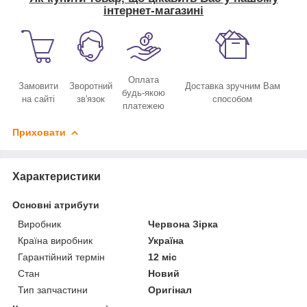
інтернет-магазині
Оплата
Замовити
Зворотний
Доставка зручним Вам
будь-якою
на сайті
зв'язок
способом
платежею
Приховати
Характеристики
Основні атрибути
Виробник
Червона Зірка
Країна виробник
Україна
Гарантійний термін
12 міс
Стан
Новий
Тип запчастини
Оригінал