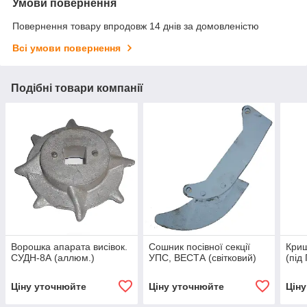
Умови повернення
Повернення товару впродовж 14 днів за домовленістю
Всі умови повернення
Подібні товари компанії
Ворошка апарата висівок.
Сошник посівної секції
Криш
СУДН-8А (аллюм.)
УПС, ВЕСТА (світковий)
(під
Ціну уточнюйте
Ціну уточнюйте
Цін