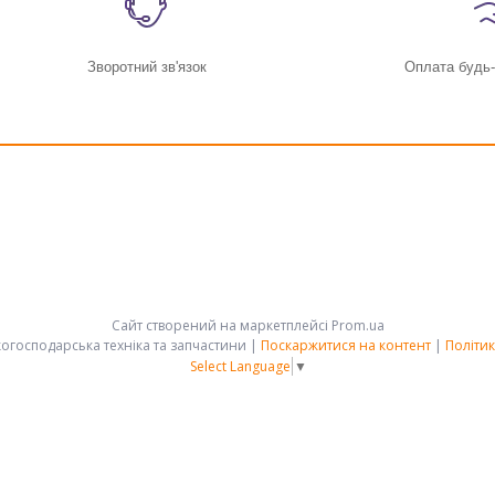
Зворотний зв'язок
Оплата будь
Сайт створений на маркетплейсі
Prom.ua
АРК-ГРУПП - сільськогосподарська техніка та запчастини |
Поскаржитися на контент
|
Політик
Select Language
▼