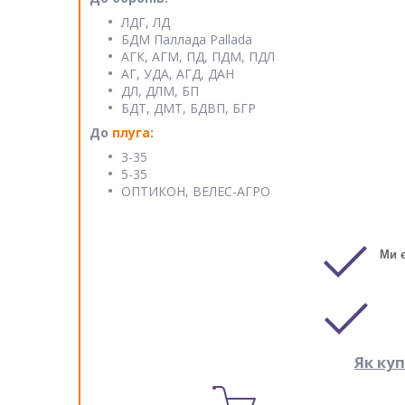
ЛДГ, ЛД
БДМ Паллада Pallada
АГК, АГМ, ПД, ПДМ, ПДЛ
АГ, УДА, АГД, ДАН
ДЛ, ДЛМ, БП
БДТ, ДМТ, БДВП, БГР
До
плуга
:
3-35
5-35
ОПТИКОН, ВЕЛЕС-АГРО
Ми 
Як ку