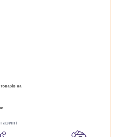
 товарів на
ни
газині