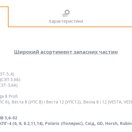
Характеристики
Широкий асортимент запасних частин
ЗТ-5,4)
(СЗП 3,6Б)
СЗТ-3,6А)
a 8 Profi
 6), Веста 8 (УПС 8) і Веста 12 (УПС12), Весна 8 і 12 (VESTA, VE
В 5,6-02
ПГ-4 (6, 8, 8.2,11,14), Polaris (Полярис), Схід, GD, Horsh, Rubin