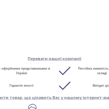
Переваги нашої компанії
є офіційними представниками в
Постійна наявність
Україні
складі
Гарантія якості
Вигідні ці
пити товар, що цікавить Вас у нашому інтернет-ма