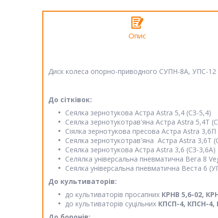
Опис
Диск колеса опорно-приводного СУПН-8А, УПС-12
До сітківок:
Сеялка зернотукова Астра Astra 5,4 (СЗ-5,4)
Сеялка зернотукотрав'яна Астра Astra 5,4Т (С
Сіялка зернотукова пресова Астра Astra 3,6П 
Сеялка зернотукотрав'яна Астра Astra 3,6Т (
Сеялка зернотукова Астра Astra 3,6 (СЗ-3,6А)
Селялка універсальна пневматична Вега 8 Veg
Сеялка універсальна пневматична Веста 6 (УПС
До культиваторів:
до культиваторів просапних
КРНВ 5,6-02, КРН
до культиваторів суцільних
КПСП-4, КПСН-4, К
До боронів: