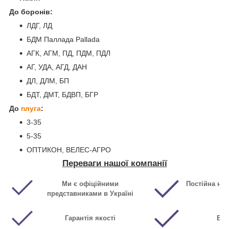
До боронів:
ЛДГ, ЛД
БДМ Паллада Pallada
АГК, АГМ, ПД, ПДМ, ПДЛ
АГ, УДА, АГД, ДАН
ДЛ, ДЛМ, БП
БДТ, ДМТ, БДВП, БГР
До
плуга
:
3-35
5-35
ОПТИКОН, ВЕЛЕС-АГРО
Переваги нашої компанії
Ми є офіційними
Постійна ная
представниками в Україні
Гарантія якості
Виг