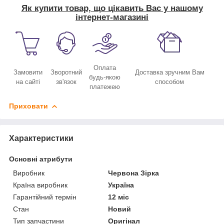
Як купити товар, що цікавить Вас у нашому
інтернет-магазині
Оплата
Замовити
Зворотний
Доставка зручним Вам
будь-якою
на сайті
зв'язок
способом
платежею
Приховати
Характеристики
Основні атрибути
Виробник
Червона Зірка
Країна виробник
Україна
Гарантійний термін
12 міс
Стан
Новий
Тип запчастини
Оригінал