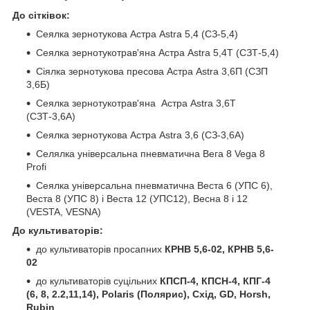
До сітківок:
Сеялка зернотукова Астра Astra 5,4 (СЗ-5,4)
Сеялка зернотукотрав'яна Астра Astra 5,4Т (СЗТ-5,4)
Сіялка зернотукова пресова Астра Astra 3,6П (СЗП
3,6Б)
Сеялка зернотукотрав'яна Астра Astra 3,6Т
(СЗТ-3,6А)
Сеялка зернотукова Астра Astra 3,6 (СЗ-3,6А)
Селялка універсальна пневматична Вега 8 Vega 8
Profi
Сеялка універсальна пневматична Веста 6 (УПС 6),
Веста 8 (УПС 8) і Веста 12 (УПС12), Весна 8 і 12
(VESTA, VESNA)
До культиваторів:
до культиваторів просапних
КРНВ 5,6-02, КРНВ 5,6-
02
до культиваторів суцільних
КПСП-4, КПСН-4, КПГ-4
(6, 8, 2.2,11,14), Polaris (Полярис), Схід, GD, Horsh,
Rubin