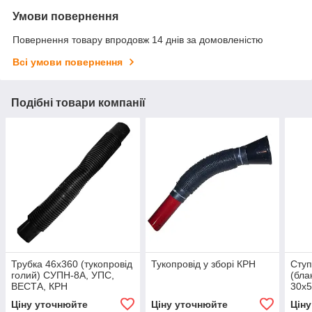
Умови повернення
Повернення товару впродовж 14 днів за домовленістю
Всі умови повернення
Подібні товари компанії
Трубка 46х360 (тукопровід
Тукопровід у зборі КРН
Ступ
голий) СУПН-8А, УПС,
(бла
ВЕСТА, КРН
30х5
шпил
Ціну уточнюйте
Ціну уточнюйте
Цін