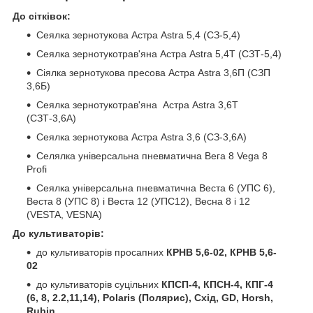
До сітківок:
Сеялка зернотукова Астра Astra 5,4 (СЗ-5,4)
Сеялка зернотукотрав'яна Астра Astra 5,4Т (СЗТ-5,4)
Сіялка зернотукова пресова Астра Astra 3,6П (СЗП
3,6Б)
Сеялка зернотукотрав'яна Астра Astra 3,6Т
(СЗТ-3,6А)
Сеялка зернотукова Астра Astra 3,6 (СЗ-3,6А)
Селялка універсальна пневматична Вега 8 Vega 8
Profi
Сеялка універсальна пневматична Веста 6 (УПС 6),
Веста 8 (УПС 8) і Веста 12 (УПС12), Весна 8 і 12
(VESTA, VESNA)
До культиваторів:
до культиваторів просапних
КРНВ 5,6-02, КРНВ 5,6-
02
до культиваторів суцільних
КПСП-4, КПСН-4, КПГ-4
(6, 8, 2.2,11,14), Polaris (Полярис), Схід, GD, Horsh,
Rubin