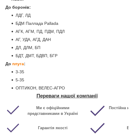
До боронів:
ЛДГ, ЛД
БДМ Паллада Pallada
АГК, АГМ, ПД, ПДМ, ПДЛ
АГ, УДА, АГД, ДАН
ДЛ, ДЛМ, БП
БДТ, ДМТ, БДВП, БГР
До
плуга
:
3-35
5-35
ОПТИКОН, ВЕЛЕС-АГРО
Переваги нашої компанії
Ми є офіційними
Постійна ная
представниками в Україні
Гарантія якості
Виг