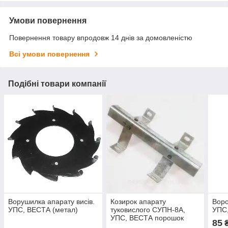
Умови повернення
Повернення товару впродовж 14 днів за домовленістю
Всі умови повернення
Подібні товари компанії
Ворушилка апарату висів.
Козирок апарату
Воро
УПС, ВЕСТА (метал)
туковислого СУПН-8А,
УПС,
УПС, ВЕСТА порошок
85