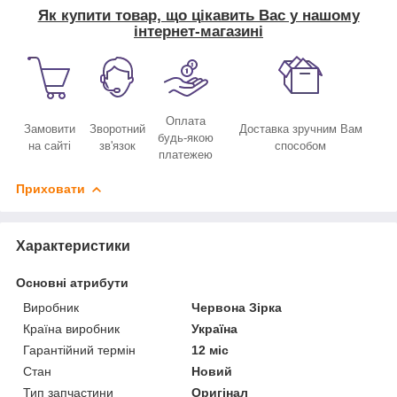
Як купити товар, що цікавить Вас у нашому
інтернет-магазині
Оплата
Замовити
Зворотний
Доставка зручним Вам
будь-якою
на сайті
зв'язок
способом
платежею
Приховати
Характеристики
Основні атрибути
Виробник
Червона Зірка
Країна виробник
Україна
Гарантійний термін
12 міс
Стан
Новий
Тип запчастини
Оригінал