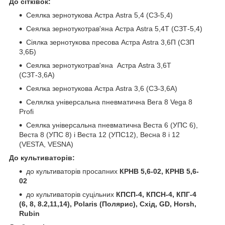
До сітківок:
Сеялка зернотукова Астра Astra 5,4 (СЗ-5,4)
Сеялка зернотукотрав'яна Астра Astra 5,4Т (СЗТ-5,4)
Сіялка зернотукова пресова Астра Astra 3,6П (СЗП
3,6Б)
Сеялка зернотукотрав'яна Астра Astra 3,6Т
(СЗТ-3,6А)
Сеялка зернотукова Астра Astra 3,6 (СЗ-3,6А)
Селялка універсальна пневматична Вега 8 Vega 8
Profi
Сеялка універсальна пневматична Веста 6 (УПС 6),
Веста 8 (УПС 8) і Веста 12 (УПС12), Весна 8 і 12
(VESTA, VESNA)
До культиваторів:
до культиваторів просапних
КРНВ 5,6-02, КРНВ 5,6-
02
до культиваторів суцільних
КПСП-4, КПСН-4, КПГ-4
(6, 8, 8.2,11,14), Polaris (Полярис), Схід, GD, Horsh,
Rubin