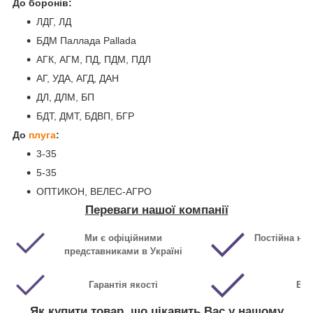
До боронів:
ЛДГ, ЛД
БДМ Паллада Pallada
АГК, АГМ, ПД, ПДМ, ПДЛ
АГ, УДА, АГД, ДАН
ДЛ, ДЛМ, БП
БДТ, ДМТ, БДВП, БГР
До
плуга
:
3-35
5-35
ОПТИКОН, ВЕЛЕС-АГРО
Переваги нашої компанії
Ми є офіційними
Постійна ная
представниками в Україні
Гарантія якості
Виг
Як купити товар, що цікавить Вас у нашому