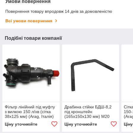
Умови повернення
Повернення товару впродовж 14 днів за домовленістю
Всі умови повернення
Подібні товари компанії
Фільтр лінійний під муфту
Драбина стійки БДШ-8,2
Сітк
з вилкою 150 л/хв (сітка
під кронштейн
150-
38х125 мм) (Arag, Італія)
(165х150х130 мм) М20
(Arag
'Уманьфермаш"
Ціну уточнюйте
Ціну уточнюйте
Цін