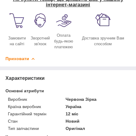
інтернет-магазині
Оплата
Замовити
Зворотний
Доставка зручним Вам
будь-якою
на сайті
зв'язок
способом
платежею
Приховати
Характеристики
Основні атрибути
Виробник
Червона Зірка
Країна виробник
Україна
Гарантійний термін
12 міс
Стан
Новий
Тип запчастини
Оригінал