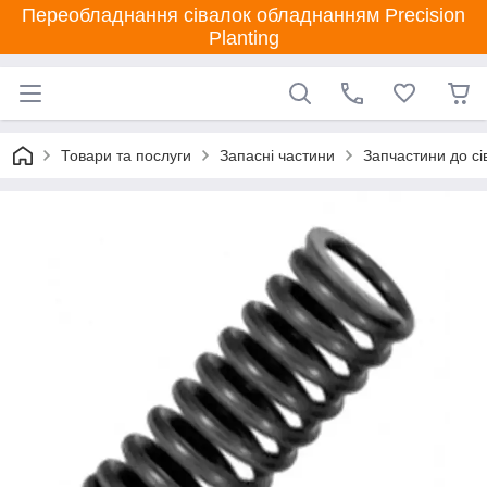
Переобладнання сівалок обладнанням Precision
Planting
Товари та послуги
Запасні частини
Запчастини до сі