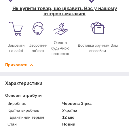
Як купити товар, що цікавить Вас у нашому
інтернет-магазині
Оплата
Замовити
Зворотний
Доставка зручним Вам
будь-якою
на сайті
зв'язок
способом
платежею
Приховати
Характеристики
Основні атрибути
Виробник
Червона Зірка
Країна виробник
Україна
Гарантійний термін
12 міс
Стан
Новий