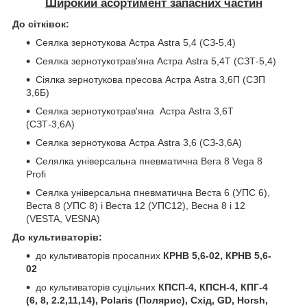
Широкий асортимент запасних частин
До сітківок:
Сеялка зернотукова Астра Astra 5,4 (СЗ-5,4)
Сеялка зернотукотрав'яна Астра Astra 5,4Т (СЗТ-5,4)
Сіялка зернотукова пресова Астра Astra 3,6П (СЗП
3,6Б)
Сеялка зернотукотрав'яна Астра Astra 3,6Т
(СЗТ-3,6А)
Сеялка зернотукова Астра Astra 3,6 (СЗ-3,6А)
Селялка універсальна пневматична Вега 8 Vega 8
Profi
Сеялка універсальна пневматична Веста 6 (УПС 6),
Веста 8 (УПС 8) і Веста 12 (УПС12), Весна 8 і 12
(VESTA, VESNA)
До культиваторів:
до культиваторів просапних
КРНВ 5,6-02, КРНВ 5,6-
02
до культиваторів суцільних
КПСП-4, КПСН-4, КПГ-4
(6, 8, 2.2,11,14), Polaris (Полярис), Схід, GD, Horsh,