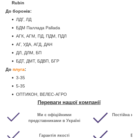
Rubin
До боронів:
ЛДГ, ЛД
БДМ Паллада Pallada
АГК, АГМ, ПД, ПДМ, ПДЛ
АГ, УДА, АГД, ДАН
ДЛ, ДЛМ, БП
БДТ, ДМТ, БДВП, БГР
До
плуга
:
3-35
5-35
ОПТИКОН, ВЕЛЕС-АГРО
Переваги нашої компанії
Ми є офіційними
Постійна ная
представниками в Україні
Гарантія якості
Виг