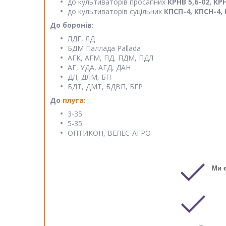
до культиваторів просапних
КРНВ 5,6-02, КРН
до культиваторів суцільних
КПСП-4, КПСН-4, К
До боронів:
ЛДГ, ЛД
БДМ Паллада Pallada
АГК, АГМ, ПД, ПДМ, ПДЛ
АГ, УДА, АГД, ДАН
ДЛ, ДЛМ, БП
БДТ, ДМТ, БДВП, БГР
До
плуга
:
3-35
5-35
ОПТИКОН, ВЕЛЕС-АГРО
Ми 