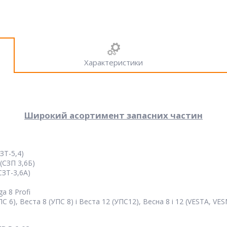
Характеристики
Широкий асортимент запасних частин
ЗТ-5,4)
(СЗП 3,6Б)
СЗТ-3,6А)
a 8 Profi
 6), Веста 8 (УПС 8) і Веста 12 (УПС12), Весна 8 і 12 (VESTA, VE