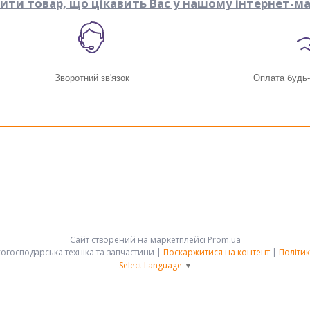
пити товар, що цікавить Вас у нашому інтернет-ма
Зворотний зв'язок
Оплата будь
Сайт створений на маркетплейсі
Prom.ua
АРК-ГРУПП - сільськогосподарська техніка та запчастини |
Поскаржитися на контент
|
Політик
Select Language
▼