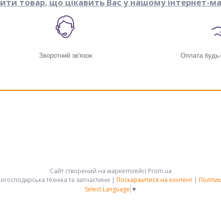
пити товар, що цікавить Вас у нашому інтернет-ма
Зворотний зв'язок
Оплата будь
Сайт створений на маркетплейсі
Prom.ua
АРК-ГРУПП - сільськогосподарська техніка та запчастини |
Поскаржитися на контент
|
Політик
Select Language
▼