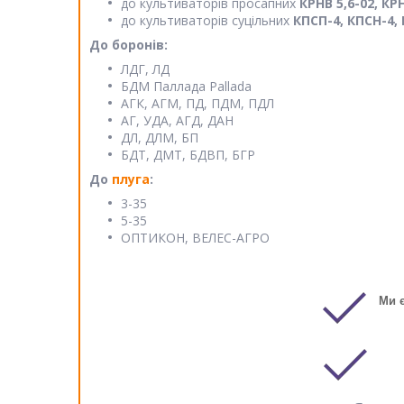
до культиваторів просапних
КРНВ 5,6-02, КРН
до культиваторів суцільних
КПСП-4, КПСН-4, К
До боронів:
ЛДГ, ЛД
БДМ Паллада Pallada
АГК, АГМ, ПД, ПДМ, ПДЛ
АГ, УДА, АГД, ДАН
ДЛ, ДЛМ, БП
БДТ, ДМТ, БДВП, БГР
До
плуга
:
3-35
5-35
ОПТИКОН, ВЕЛЕС-АГРО
Ми 