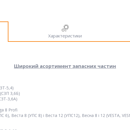
Характеристики
Широкий асортимент запасних частин
ЗТ-5,4)
(СЗП 3,6Б)
СЗТ-3,6А)
a 8 Profi
 6), Веста 8 (УПС 8) і Веста 12 (УПС12), Весна 8 і 12 (VESTA, VE