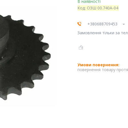
В наявності
Код:
ОЗШ 00.740А-04
+380688709453
Замовлення тільки за те
повернення товару протя