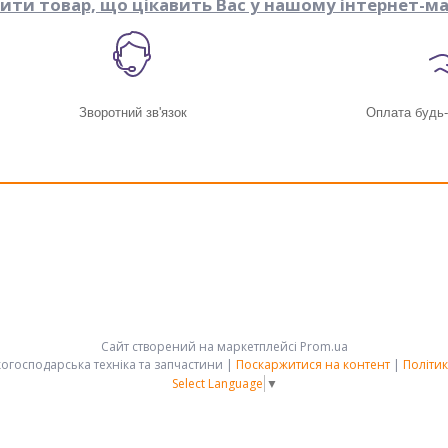
пити товар, що цікавить Вас у нашому інтернет-ма
Зворотний зв'язок
Оплата будь
Сайт створений на маркетплейсі
Prom.ua
АРК-ГРУПП - сільськогосподарська техніка та запчастини |
Поскаржитися на контент
|
Політик
Select Language
▼