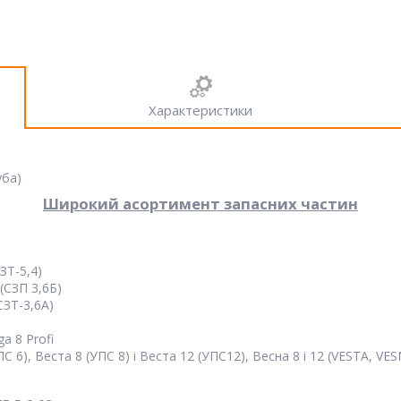
Характеристики
уба)
Широкий асортимент запасних частин
ЗТ-5,4)
(СЗП 3,6Б)
СЗТ-3,6А)
a 8 Profi
 6), Веста 8 (УПС 8) і Веста 12 (УПС12), Весна 8 і 12 (VESTA, VE