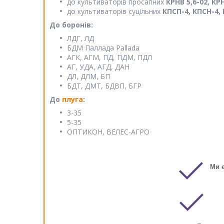
до культиваторів просапних
КРНВ 5,6-02, КРН
до культиваторів суцільних
КПСП-4, КПСН-4, К
До боронів:
ЛДГ, ЛД
БДМ Паллада Pallada
АГК, АГМ, ПД, ПДМ, ПДЛ
АГ, УДА, АГД, ДАН
ДЛ, ДЛМ, БП
БДТ, ДМТ, БДВП, БГР
До
плуга
:
3-35
5-35
ОПТИКОН, ВЕЛЕС-АГРО
Ми 