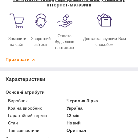
інтернет-магазині
Оплата
Замовити
Зворотний
Доставка зручним Вам
будь-якою
на сайті
зв'язок
способом
платежею
Приховати
Характеристики
Основні атрибути
Виробник
Червона Зірка
Країна виробник
Україна
Гарантійний термін
12 міс
Стан
Новий
Тип запчастини
Оригінал