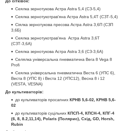
До сітківок:
Сеялка зернотукова Астра Astra 5,4 (СЗ-5,4)
Сеялка зернотукотрав'яна Астра Astra 5,4Т (СЗТ-5,4)
Сіялка зернотукова пресова Астра Astra 3,6П (СЗП
3,6Б)
Сеялка зернотукотрав'яна Астра Astra 3,6Т
(СЗТ-3,6А)
Сеялка зернотукова Астра Astra 3,6 (СЗ-3,6А)
Селялка універсальна пневматична Вега 8 Vega 8
Profi
Сеялка універсальна пневматична Веста 6 (УПС 6),
Веста 8 (УПС 8) і Веста 12 (УПС12), Весна 8 і 12
(VESTA, VESNA)
До культиваторів:
до культиваторів просапних
КРНВ 5,6-02, КРНВ 5,6-
02
до культиваторів суцільних
КПСП-4, КПСН-4, КПГ-4
(6, 8, 8.2,11,14), Polaris (Полярис), Схід, GD, Horsh,
Rubin