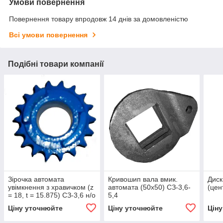
Умови повернення
Повернення товару впродовж 14 днів за домовленістю
Всі умови повернення
Подібні товари компанії
Зірочка автомата
Кривошип вала вмик.
Диск
увімкнення з хравичком (z
автомата (50х50) СЗ-3,6-
(цен
= 18, t = 15.875) СЗ-3,6 н/о
5,4
Ціну уточнюйте
Ціну уточнюйте
Цін