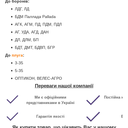
До боронів:
ЛДГ, ЛД
БДМ Паллада Pallada
АГК, АГМ, ПД, ПДМ, ПДЛ
АГ, УДА, АГД, ДАН
ДЛ, ДЛМ, БП
БДТ, ДМТ, БДВП, БГР
До
плуга
:
3-35
5-35
ОПТИКОН, ВЕЛЕС-АГРО
Переваги нашої компанії
Ми є офіційними
Постійна ная
представниками в Україні
Гарантія якості
Виг
Як купити товар, що цікавить Вас у нашому