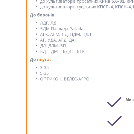
до культиваторів просапних
КРНВ 5,6-02, КРН
до культиваторів суцільних
КПСП-4, КПСН-4, К
До боронів:
ЛДГ, ЛД
БДМ Паллада Pallada
АГК, АГМ, ПД, ПДМ, ПДЛ
АГ, УДА, АГД, ДАН
ДЛ, ДЛМ, БП
БДТ, ДМТ, БДВП, БГР
До
плуга
:
3-35
5-35
ОПТИКОН, ВЕЛЕС-АГРО
Ми 