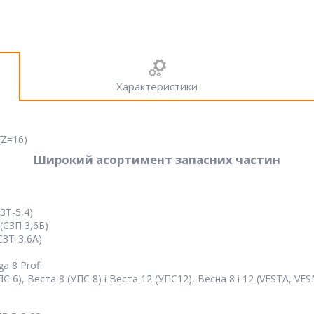
Характеристики
(Z=16)
Широкий асортимент запасних частин
ЗТ-5,4)
(СЗП 3,6Б)
СЗТ-3,6А)
a 8 Profi
 6), Веста 8 (УПС 8) і Веста 12 (УПС12), Весна 8 і 12 (VESTA, VE