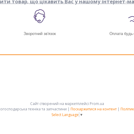
пити товар, що цікавить Вас у нашому інтернет-ма
Зворотний зв'язок
Оплата будь
Сайт створений на маркетплейсі
Prom.ua
АРК-ГРУПП - сільськогосподарська техніка та запчастини |
Поскаржитися на контент
|
Політик
Select Language
▼