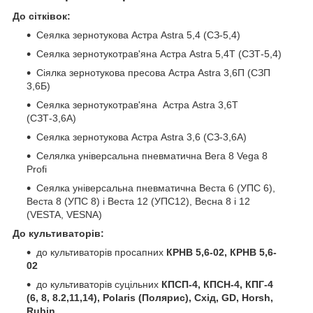
До сітківок:
Сеялка зернотукова Астра Astra 5,4 (СЗ-5,4)
Сеялка зернотукотрав'яна Астра Astra 5,4Т (СЗТ-5,4)
Сіялка зернотукова пресова Астра Astra 3,6П (СЗП
3,6Б)
Сеялка зернотукотрав'яна Астра Astra 3,6Т
(СЗТ-3,6А)
Сеялка зернотукова Астра Astra 3,6 (СЗ-3,6А)
Селялка універсальна пневматична Вега 8 Vega 8
Profi
Сеялка універсальна пневматична Веста 6 (УПС 6),
Веста 8 (УПС 8) і Веста 12 (УПС12), Весна 8 і 12
(VESTA, VESNA)
До культиваторів:
до культиваторів просапних
КРНВ 5,6-02, КРНВ 5,6-
02
до культиваторів суцільних
КПСП-4, КПСН-4, КПГ-4
(6, 8, 8.2,11,14), Polaris (Полярис), Схід, GD, Horsh,
Rubin