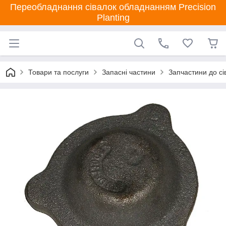
Переобладнання сівалок обладнанням Precision
Planting
Товари та послуги
Запасні частини
Запчастини до сі