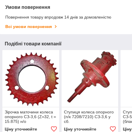
Умови повернення
Повернення товару впродовж 14 днів за домовленістю
Всі умови повернення
Подібні товари компанії
Зірочка маточини колеса
Ступиця колеса опорного
Ступ
опорного СЗ-3,6 (Z=32, t =
(п/к 7208/7210) СЗ-3,6 у
СЗ-5
15.875) н/о
сб.
(бла
7208
Ціну уточнюйте
Ціну уточнюйте
Цін