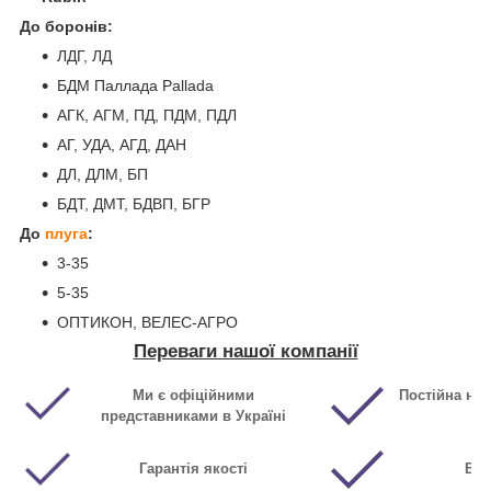
До боронів:
ЛДГ, ЛД
БДМ Паллада Pallada
АГК, АГМ, ПД, ПДМ, ПДЛ
АГ, УДА, АГД, ДАН
ДЛ, ДЛМ, БП
БДТ, ДМТ, БДВП, БГР
До
плуга
:
3-35
5-35
ОПТИКОН, ВЕЛЕС-АГРО
Переваги нашої компанії
Ми є офіційними
Постійна ная
представниками в Україні
Гарантія якості
Виг