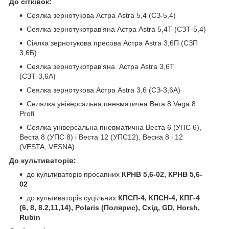
До сітківок:
Сеялка зернотукова Астра Astra 5,4 (СЗ-5,4)
Сеялка зернотукотрав'яна Астра Astra 5,4Т (СЗТ-5,4)
Сіялка зернотукова пресова Астра Astra 3,6П (СЗП
3,6Б)
Сеялка зернотукотрав'яна Астра Astra 3,6Т
(СЗТ-3,6А)
Сеялка зернотукова Астра Astra 3,6 (СЗ-3,6А)
Селялка універсальна пневматична Вега 8 Vega 8
Profi
Сеялка універсальна пневматична Веста 6 (УПС 6),
Веста 8 (УПС 8) і Веста 12 (УПС12), Весна 8 і 12
(VESTA, VESNA)
До культиваторів:
до культиваторів просапних
КРНВ 5,6-02, КРНВ 5,6-
02
до культиваторів суцільних
КПСП-4, КПСН-4, КПГ-4
(6, 8, 8.2,11,14), Polaris (Полярис), Схід, GD, Horsh,
Rubin