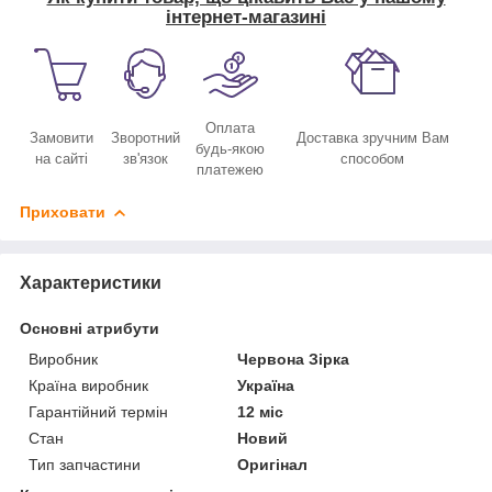
інтернет-магазині
Оплата
Замовити
Зворотний
Доставка зручним Вам
будь-якою
на сайті
зв'язок
способом
платежею
Приховати
Характеристики
Основні атрибути
Виробник
Червона Зірка
Країна виробник
Україна
Гарантійний термін
12 міс
Стан
Новий
Тип запчастини
Оригінал