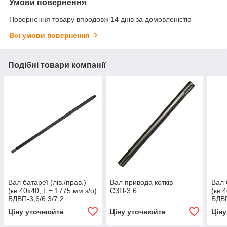
Умови повернення
Повернення товару впродовж 14 днів за домовленістю
Всі умови повернення
Подібні товари компанії
Вал батареї (лів./прав.)
Вал привода котків
Вал 
(кв.40х40, L = 1775 мм з/о)
СЗП-3,6
(кв.
БДВП-3,6/6,3/7,2
БДВП
'Червоний агромаш'
'Чер
Ціну уточнюйте
Ціну уточнюйте
Цін