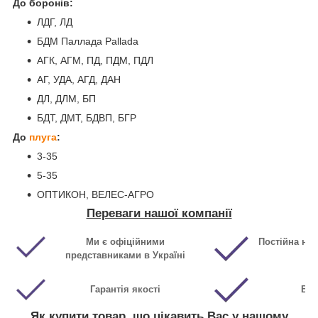
До боронів:
ЛДГ, ЛД
БДМ Паллада Pallada
АГК, АГМ, ПД, ПДМ, ПДЛ
АГ, УДА, АГД, ДАН
ДЛ, ДЛМ, БП
БДТ, ДМТ, БДВП, БГР
До
плуга
:
3-35
5-35
ОПТИКОН, ВЕЛЕС-АГРО
Переваги нашої компанії
Ми є офіційними
Постійна ная
представниками в Україні
Гарантія якості
Виг
Як купити товар, що цікавить Вас у нашому