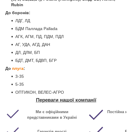
Rubin
До боронів:
ЛДГ, ЛД
БДМ Паллада Pallada
АГК, АГМ, ПД, ПДМ, ПДЛ
АГ, УДА, АГД, ДАН
ДЛ, ДЛМ, БП
БДТ, ДМТ, БДВП, БГР
До
плуга
:
3-35
5-35
ОПТИКОН, ВЕЛЕС-АГРО
Переваги нашої компанії
Ми є офіційними
Постійна ная
представниками в Україні
Гарантія якості
Виг