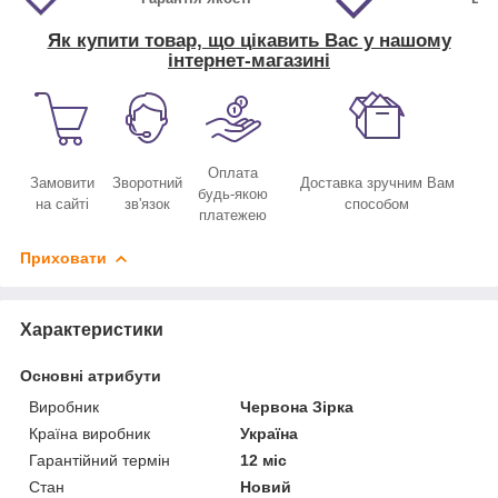
Як купити товар, що цікавить Вас у нашому
інтернет-магазині
Оплата
Замовити
Зворотний
Доставка зручним Вам
будь-якою
на сайті
зв'язок
способом
платежею
Приховати
Характеристики
Основні атрибути
Виробник
Червона Зірка
Країна виробник
Україна
Гарантійний термін
12 міс
Стан
Новий