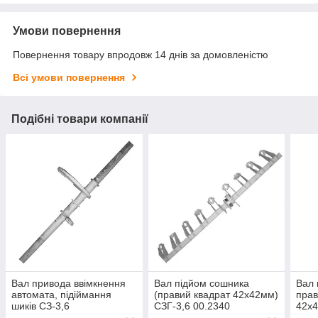
Умови повернення
Повернення товару впродовж 14 днів за домовленістю
Всі умови повернення
Подібні товари компанії
Вал привода ввімкнення
Вал підйом сошника
Вал 
автомата, підіймання
(правий квадрат 42х42мм)
прав
шиків СЗ-3,6
СЗГ-3,6 00.2340
42х4
00.2