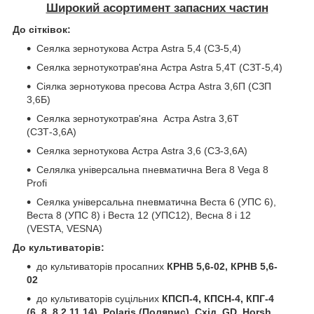
Широкий асортимент запасних частин
До сітківок:
Сеялка зернотукова Астра Astra 5,4 (СЗ-5,4)
Сеялка зернотукотрав'яна Астра Astra 5,4Т (СЗТ-5,4)
Сіялка зернотукова пресова Астра Astra 3,6П (СЗП
3,6Б)
Сеялка зернотукотрав'яна Астра Astra 3,6Т
(СЗТ-3,6А)
Сеялка зернотукова Астра Astra 3,6 (СЗ-3,6А)
Селялка універсальна пневматична Вега 8 Vega 8
Profi
Сеялка універсальна пневматична Веста 6 (УПС 6),
Веста 8 (УПС 8) і Веста 12 (УПС12), Весна 8 і 12
(VESTA, VESNA)
До культиваторів:
до культиваторів просапних
КРНВ 5,6-02, КРНВ 5,6-
02
до культиваторів суцільних
КПСП-4, КПСН-4, КПГ-4
(6, 8, 8.2,11,14), Polaris (Полярис), Схід, GD, Horsh,