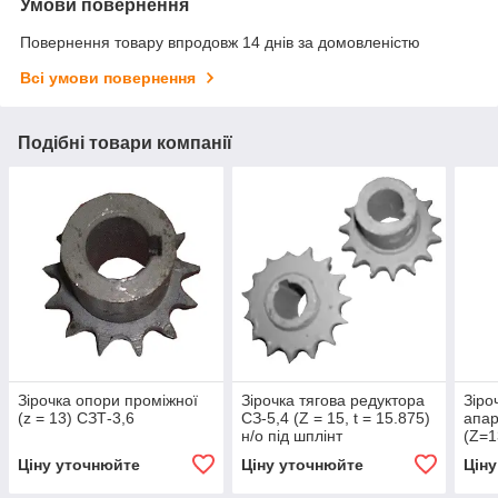
Умови повернення
Повернення товару впродовж 14 днів за домовленістю
Всі умови повернення
Подібні товари компанії
Зірочка опори проміжної
Зірочка тягова редуктора
Зіро
(z = 13) СЗТ-3,6
СЗ-5,4 (Z = 15, t = 15.875)
апар
н/о під шплінт
(Z=1
шплі
Ціну уточнюйте
Ціну уточнюйте
Цін