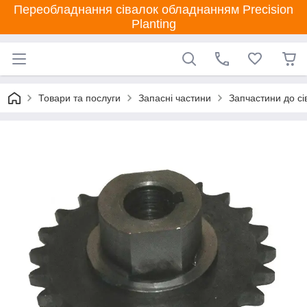
Переобладнання сівалок обладнанням Precision
Planting
Товари та послуги
Запасні частини
Запчастини до сі