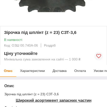
Зірочка під шплінт (z = 23) СЗТ-3,6
В наявності
Код: ОЗШ 00.740А-06
Роздріб
Ціну уточнюйте
Мінімальна сума замовлення на сайті — 1 000 ₴
Опис
Характеристики
Доставка
Оплата
Умови п
Опис
Зірочка під шплінт (z = 23) СЗТ-3,6
Широкий асортимент запасних частин