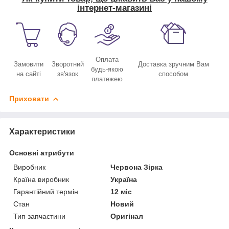
інтернет-магазині
Оплата
Замовити
Зворотний
Доставка зручним Вам
будь-якою
на сайті
зв'язок
способом
платежею
Приховати
Характеристики
Основні атрибути
Виробник
Червона Зірка
Країна виробник
Україна
Гарантійний термін
12 міс
Стан
Новий
Тип запчастини
Оригінал