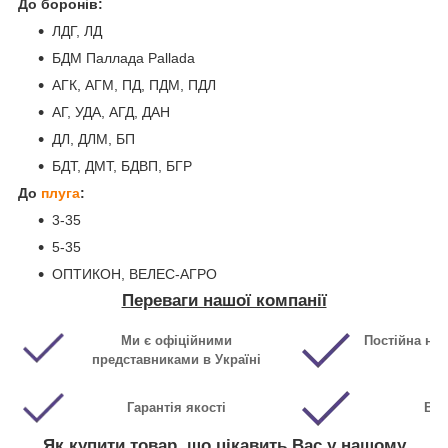
До боронів:
ЛДГ, ЛД
БДМ Паллада Pallada
АГК, АГМ, ПД, ПДМ, ПДЛ
АГ, УДА, АГД, ДАН
ДЛ, ДЛМ, БП
БДТ, ДМТ, БДВП, БГР
До
плуга
:
3-35
5-35
ОПТИКОН, ВЕЛЕС-АГРО
Переваги нашої компанії
Ми є офіційними
Постійна ная
представниками в Україні
Гарантія якості
Виг
Як купити товар, що цікавить Вас у нашому