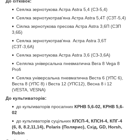
До сітківок:
Сеялка зернотукова Астра Astra 5,4 (СЗ-5,4)
Сеялка зернотукотрав'яна Астра Astra 5,4Т (СЗТ-5,4)
Сіялка зернотукова пресова Астра Astra 3,6П (СЗП
3,6Б)
Сеялка зернотукотрав'яна Астра Astra 3,6Т
(СЗТ-3,6А)
Сеялка зернотукова Астра Astra 3,6 (СЗ-3,6А)
Селялка універсальна пневматична Вега 8 Vega 8
Profi
Сеялка універсальна пневматична Веста 6 (УПС 6),
Веста 8 (УПС 8) і Веста 12 (УПС12), Весна 8 і 12
(VESTA, VESNA)
До культиваторів:
до культиваторів просапних
КРНВ 5,6-02, КРНВ 5,6-
02
до культиваторів суцільних
КПСП-4, КПСН-4, КПГ-4
(6, 8, 8.2,11,14), Polaris (Полярис), Схід, GD, Horsh,
Rubin