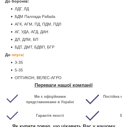
До боронів:
ЛДГ, ЛД
БДМ Паллада Pallada
АГК, АГМ, ПД, ПДМ, ПДЛ
АГ, УДА, АГД, ДАН
ДЛ, ДЛМ, БП
БДТ, ДМТ, БДВП, БГР
До
плуга
:
3-35
5-35
ОПТИКОН, ВЕЛЕС-АГРО
Переваги нашої компанії
Ми є офіційними
Постійна ная
представниками в Україні
Гарантія якості
Виг
Як купити товар, що цікавить Вас у нашому