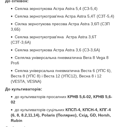
До сітківок:
Сеялка зернотукова Астра Astra 5,4 (СЗ-5,4)
Сеялка зернотукотрав'яна Астра Astra 5,4Т (СЗТ-5,4)
Сіялка зернотукова пресова Астра Astra 3,6П (СЗП
3,6Б)
Сеялка зернотукотрав'яна Астра Astra 3,6Т
(СЗТ-3,6А)
Сеялка зернотукова Астра Astra 3,6 (СЗ-3,6А)
Селялка універсальна пневматична Вега 8 Vega 8
Profi
Сеялка універсальна пневматична Веста 6 (УПС 6),
Веста 8 (УПС 8) і Веста 12 (УПС12), Весна 8 і 12
(VESTA, VESNA)
До культиваторів:
до культиваторів просапних
КРНВ 5,6-02, КРНВ 5,6-
02
до культиваторів суцільних
КПСП-4, КПСН-4, КПГ-4
(6, 8, 8.2,11,14), Polaris (Полярис), Схід, GD, Horsh,
Rubin