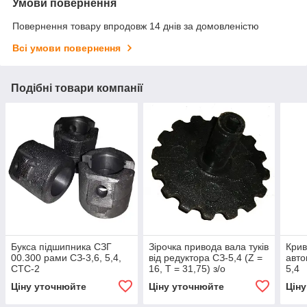
Умови повернення
Повернення товару впродовж 14 днів за домовленістю
Всі умови повернення
Подібні товари компанії
Букса підшипника СЗГ
Зірочка привода вала туків
Крив
00.300 рами СЗ-3,6, 5,4,
від редуктора СЗ-5,4 (Z =
авто
СТС-2
16, T = 31,75) з/о
5,4
Ціну уточнюйте
Ціну уточнюйте
Цін