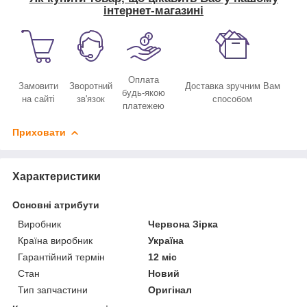
інтернет-магазині
Оплата
Замовити
Зворотний
Доставка зручним Вам
будь-якою
на сайті
зв'язок
способом
платежею
Приховати
Характеристики
Основні атрибути
Виробник
Червона Зірка
Країна виробник
Україна
Гарантійний термін
12 міс
Стан
Новий
Тип запчастини
Оригінал