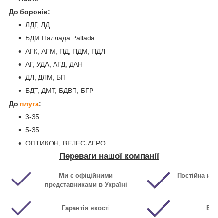
До боронів:
ЛДГ, ЛД
БДМ Паллада Pallada
АГК, АГМ, ПД, ПДМ, ПДЛ
АГ, УДА, АГД, ДАН
ДЛ, ДЛМ, БП
БДТ, ДМТ, БДВП, БГР
До
плуга
:
3-35
5-35
ОПТИКОН, ВЕЛЕС-АГРО
Переваги нашої компанії
Ми є офіційними
Постійна ная
представниками в Україні
Гарантія якості
Виг