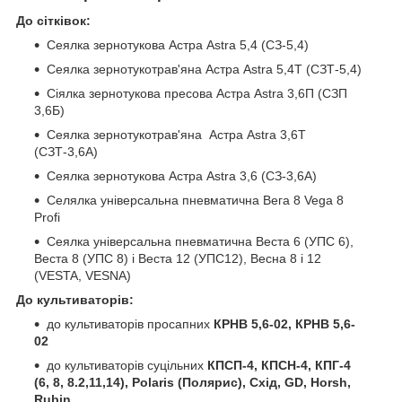
До сітківок:
Сеялка зернотукова Астра Astra 5,4 (СЗ-5,4)
Сеялка зернотукотрав'яна Астра Astra 5,4Т (СЗТ-5,4)
Сіялка зернотукова пресова Астра Astra 3,6П (СЗП
3,6Б)
Сеялка зернотукотрав'яна Астра Astra 3,6Т
(СЗТ-3,6А)
Сеялка зернотукова Астра Astra 3,6 (СЗ-3,6А)
Селялка універсальна пневматична Вега 8 Vega 8
Profi
Сеялка універсальна пневматична Веста 6 (УПС 6),
Веста 8 (УПС 8) і Веста 12 (УПС12), Весна 8 і 12
(VESTA, VESNA)
До культиваторів:
до культиваторів просапних
КРНВ 5,6-02, КРНВ 5,6-
02
до культиваторів суцільних
КПСП-4, КПСН-4, КПГ-4
(6, 8, 8.2,11,14), Polaris (Полярис), Схід, GD, Horsh,
Rubin