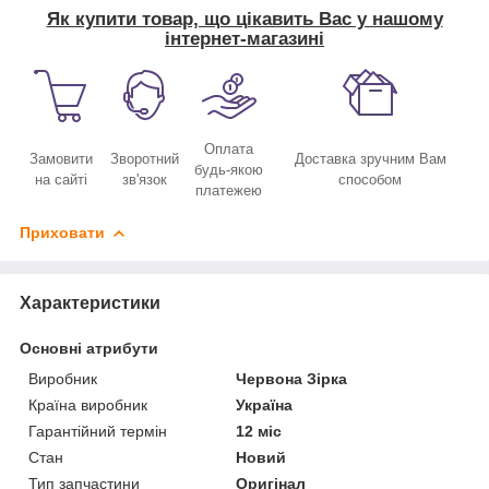
Як купити товар, що цікавить Вас у нашому
інтернет-магазині
Оплата
Замовити
Зворотний
Доставка зручним Вам
будь-якою
на сайті
зв'язок
способом
платежею
Приховати
Характеристики
Основні атрибути
Виробник
Червона Зірка
Країна виробник
Україна
Гарантійний термін
12 міс
Стан
Новий
Тип запчастини
Оригінал