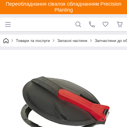
Переобладнання сівалок обладнанням Precision
Planting
Товари та послуги
Запасні частини
Запчастини до об