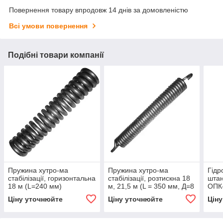
Повернення товару впродовж 14 днів за домовленістю
Всі умови повернення
Подібні товари компанії
Пружина хутро-ма
Пружина хутро-ма
Гідр
стабілізації, горизонтальна
стабілізації, розтискна 18
штан
18 м (L=240 мм)
м, 21,5 м (L = 350 мм, Д=8
ОПК-
ОПК-2000-18ШПС
мм) ОПК-2000 (богуслав)
21,5
Ціну уточнюйте
Ціну уточнюйте
Цін
(богуслав)