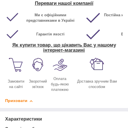
Переваги нашої компанії
Ми є офіційними
Постійна ная
представниками в Україні
Гарантія якості
Виг
Як купити товар, що цікавить Вас у нашому
інтернет-магазині
Оплата
Замовити
Зворотний
Доставка зручним Вам
будь-якою
на сайті
зв'язок
способом
платежею
Приховати
Характеристики