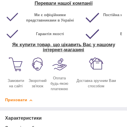
Переваги нашої компанії
Ми є офіційними
Постійна ная
представниками в Україні
Гарантія якості
Виг
Як купити товар, що цікавить Вас у нашому
інтернет-магазині
Оплата
Замовити
Зворотний
Доставка зручним Вам
будь-якою
на сайті
зв'язок
способом
платежею
Приховати
Характеристики