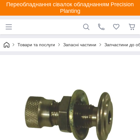
Переобладнання сівалок обладнанням Precision
Planting
Товари та послуги
Запасні частини
Запчастини до об