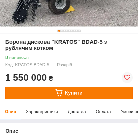
Борона дискова "KRATOS" BDAD-5 з
рублячим котком
В наявності
Код: KRATOS BDAD-5
Роздріб
1 550 000
₴
Купити
Опис
Характеристики
Доставка
Оплата
Умови п
Опис