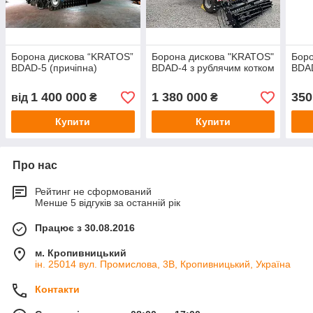
Борона дискова “KRATOS”
Борона дискова "KRATOS"
Боро
BDAD-5 (причіпна)
BDAD-4 з рублячим котком
BDAD
1 400 000
1 380 000
350
від
₴
₴
Купити
Купити
Про нас
Рейтинг не сформований
Менше 5 відгуків за останній рік
Працює з 30.08.2016
м. Кропивницький
ін. 25014 вул. Промислова, 3В, Кропивницький, Україна
Контакти