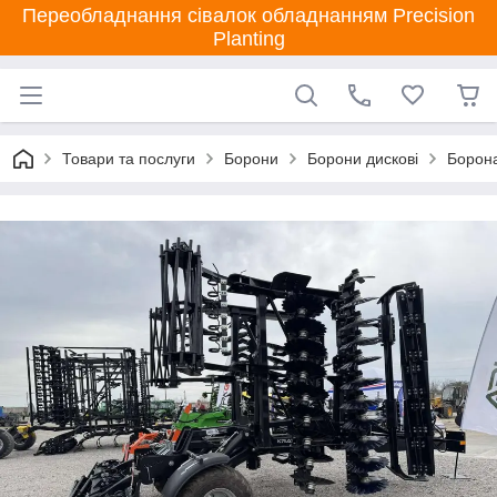
Переобладнання сівалок обладнанням Precision
Planting
Товари та послуги
Борони
Борони дискові
Борона