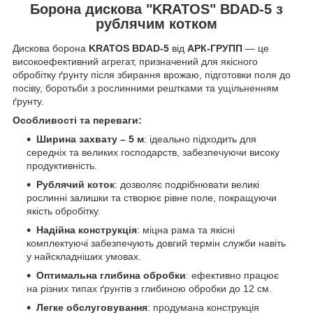
Борона дискова "KRATOS" BDAD-5 з
рублячим котком
Дискова борона
KRATOS BDAD-5
від
АРК-ГРУПП
— це
високоефективний агрегат, призначений для якісного
обробітку ґрунту після збирання врожаю, підготовки поля до
посіву, боротьби з рослинними рештками та ущільненням
ґрунту.
Особливості та переваги:
Ширина захвату – 5 м
: ідеально підходить для
середніх та великих господарств, забезпечуючи високу
продуктивність.
Рублячий коток
: дозволяє подрібнювати великі
рослинні залишки та створює рівне поле, покращуючи
якість обробітку.
Надійна конструкція
: міцна рама та якісні
комплектуючі забезпечують довгий термін служби навіть
у найскладніших умовах.
Оптимальна глибина обробки
: ефективно працює
на різних типах ґрунтів з глибиною обробки до 12 см.
Легке обслуговування
: продумана конструкція