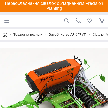
Переобладнання сівалок обладнанням Precision
Planting
Товари та послуги
Виробництво АРК ГРУП
Сівалки 