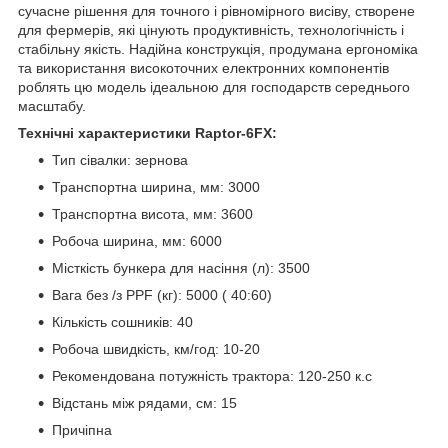
сучасне рішення для точного і рівномірного висіву, створене
для фермерів, які цінують продуктивність, технологічність і
стабільну якість. Надійна конструкція, продумана ергономіка
та використання високоточних електронних компонентів
роблять цю модель ідеальною для господарств середнього
масштабу.
Технічні характеристики Raptor-6FX:
Тип сівалки: зернова
Транспортна ширина, мм: 3000
Транспортна висота, мм: 3600
Робоча ширина, мм: 6000
Місткість бункера для насіння (л): 3500
Вага без /з PPF (кг): 5000 ( 40:60)
Кількість сошників: 40
Робоча швидкість, км/год: 10-20
Рекомендована потужність трактора: 120-250 к.с
Відстань між рядами, см: 15
Причіпна