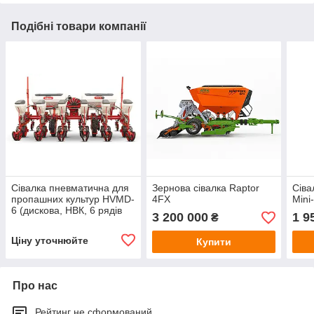
Подібні товари компанії
Сівалка пневматична для
Зернова сівалка Raptor
Сіва
пропашних культур HVMD-
4FX
Mini-t
6 (дискова, НВК, 6 рядів
3 200 000
1 9
₴
навісна)
Ціну уточнюйте
Купити
Про нас
Рейтинг не сформований