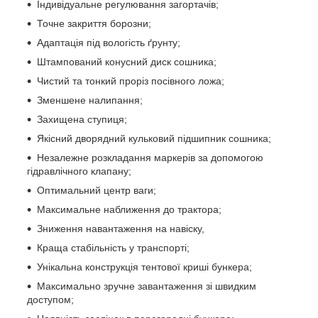
Індивідуальне регулювання загортачів;
Точне закриття борозни;
Адаптація під вологість ґрунту;
Штампований конусний диск сошника;
Чистий та тонкий проріз посівного ложа;
Зменшене налипання;
Захищена ступиця;
Якісний дворядний кульковий підшипник сошника;
Незалежне розкладання маркерів за допомогою
гідравлічного клапану;
Оптимальний центр ваги;
Максимальне наближення до трактора;
Зниження навантаження на навіску,
Краща стабільність у транспорті;
Унікальна конструкція тентової криші бункера;
Максимально зручне завантаження зі швидким
доступом;