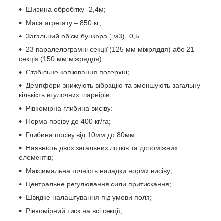
Ширина обробітку -2,4м;
Маса агрегату – 850 кг;
Загальний об’єм бункера ( м3) -0,5
23 паралелограмні секції (125 мм міжряддя) або 21
секція (150 мм міжряддя);
Стабільне копіювання поверхні;
Демпфери знижують вібрацію та зменшують загальну
кількість втулочних шарнірів;
Рівномірна глибина висіву;
Норма посіву до 400 кг/га;
Глибина посіву від 10мм до 80мм;
Наявність двох загальних лотків та допоміжних
елементів;
Максимальна точність наладки норми висіву;
Центральне регулювання сили притискання;
Швидке налаштування під умови поля;
Рівномірний тиск на всі секції;