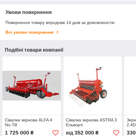
Умови повернення
Повернення товару впродовж 14 днів за домовленістю
Всі умови повернення
Подібні товари компанії
Сівалка зернова ALFA 4
Сівалка зернова ASTRA 3
Зерн
No-Till
Ельворті
2.4D
1 725 000
352 000
330
₴
від
₴