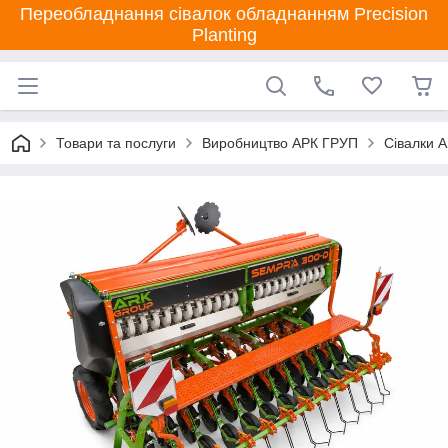
Переобладнання сівалок обладнанням Precision
Planting
Товари та послуги
Виробництво АРК ГРУП
Сівалки 