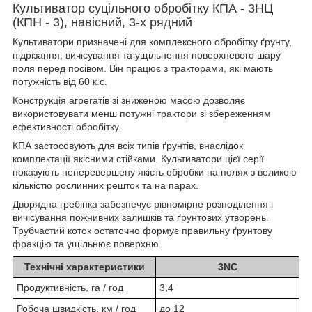
Культиватор суцільного обробітку КПА - 3НЦ
(КПН - 3), навісний, 3-х рядний
Культиватори призначені для комплексного обробітку ґрунту,
підрізання, вичісування та ущільнення поверхневого шару
поля перед посівом. Він працює з тракторами, які мають
потужність від 60 к.с.
Конструкція агрегатів зі зниженою масою дозволяє
використовувати менш потужні трактори зі збереженням
ефективності обробітку.
КПА застосовують для всіх типів ґрунтів, внаслідок
комплектації якісними стійками. Культиватори цієї серії
показують неперевершену якість обробки на полях з великою
кількістю рослинних решток та на парах.
Дворядна гребінка забезпечує рівномірне розподілення і
вичісування пожнивних залишків та ґрунтових утворень.
Трубчастий коток остаточно формує правильну ґрунтову
фракцію та ущільнює поверхню.
Технічні характеристики
3NC
Продуктивність, га / год
3,4
Робоча швидкість, км / год
до 12