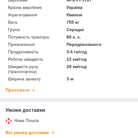
Країна виробник
Україна
Агрегатування
Навісні
Вага
755 кг
Група
Середні
Потужність трактора
60 к. с.
Призначення
Передпосівного
Продуктивність
3.4 га/год
Робоча швидкість
12 км/год
Швидкість руху
20 км/год
(транспортна)
Ширина захвату
3 м
Приховати
Умови доставки
Нова Пошта
Всі умови доставки