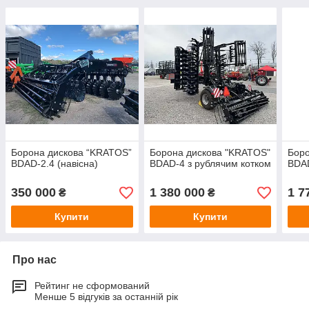
Борона дискова “KRATOS”
Борона дискова "KRATOS"
Боро
BDAD-2.4 (навісна)
BDAD-4 з рублячим котком
BDAD
350 000
1 380 000
1 7
₴
₴
Купити
Купити
Про нас
Рейтинг не сформований
Менше 5 відгуків за останній рік