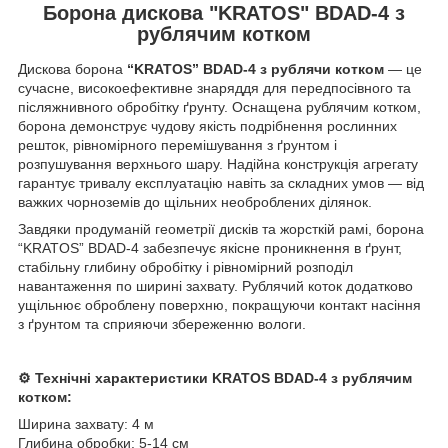
Борона дискова "KRATOS" BDAD-4 з
рублячим котком
Дискова борона
“KRATOS” BDAD-4 з рублячи котком
— це
сучасне, високоефективне знаряддя для передпосівного та
післяжнивного обробітку ґрунту. Оснащена рублячим котком,
борона демонструє чудову якість подрібнення рослинних
решток, рівномірного перемішування з ґрунтом і
розпушування верхнього шару. Надійна конструкція агрегату
гарантує тривалу експлуатацію навіть за складних умов — від
важких чорноземів до щільних необроблених ділянок.
Завдяки продуманій геометрії дисків та жорсткій рамі, борона
“KRATOS” BDAD-4 забезпечує якісне проникнення в ґрунт,
стабільну глибину обробітку і рівномірний розподіл
навантаження по ширині захвату. Рублячий коток додатково
ущільнює оброблену поверхню, покращуючи контакт насіння
з ґрунтом та сприяючи збереженню вологи.
⚙️ Технічні характеристики KRATOS BDAD-4 з рублячим
котком:
Ширина захвату: 4 м
Глибина обробки: 5-14 см