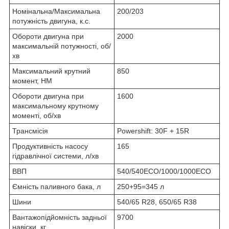
Номінальна/Максимальна
200/203
потужність двигуна, к.с.
Обороти двигуна при
2000
максимальній потужності, об/
хв
Максимальний крутний
850
момент, НМ
Обороти двигуна при
1600
максимальному крутному
моменті, об/хв
Трансмісія
Powershift: 30F + 15R
Продуктивність насосу
165
гідравлічної системи, л/хв
ВВП
540/540ECO/1000/1000ECO
Ємність паливного бака, л
250+95=345 л
Шини
540/65 R28, 650/65 R38
Вантажопідйомність задньої
9700
навіски, кг