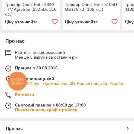
Трактор Deutz-Fahr 9340
Трактор Deutz-Fahr 5105D
Трак
TTV Agrotron (232 кВт, 316
GS (75 кВт 106 к.с.)
4100
к.с.)
Ціну уточнюйте
Ціну уточнюйте
Цін
Про нас
Рейтинг не сформований
Менше 5 відгуків за останній рік
Працює з 30.08.2016
м. Кропивницький
КНОПКА
ін. 25014 вул. Промислова, 3В, Кропивницький, Україна
ЗВ'ЯЗКУ
Контакти
Сьогодні працює з 08:00 до 17:00
Показати весь графік роботи
Про нас