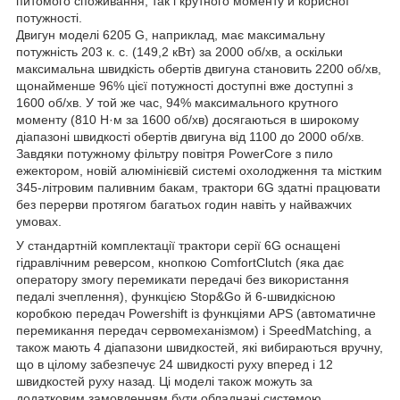
питомого споживання, так і крутного моменту й корисної
потужності.
Двигун моделі 6205 G, наприклад, має максимальну
потужність 203 к. с. (149,2 кВт) за 2000 об/хв, а оскільки
максимальна швидкість обертів двигуна становить 2200 об/хв,
щонайменше 96% цієї потужності доступні вже доступні з
1600 об/хв. У той же час, 94% максимального крутного
моменту (810 Н·м за 1600 об/хв) досягаються в широкому
діапазоні швидкості обертів двигуна від 1100 до 2000 об/хв.
Завдяки потужному фільтру повітря PowerCore з пило
ежектором, новій алюмінієвій системі охолодження та містким
345-літровим паливним бакам, трактори 6G здатні працювати
без перерви протягом багатьох годин навіть у найважчих
умовах.
У стандартній комплектації трактори серії 6G оснащені
гідравлічним реверсом, кнопкою ComfortClutch (яка дає
оператору змогу перемикати передачі без використання
педалі зчеплення), функцією Stop&Go й 6-швидкісною
коробкою передач Powershift із функціями APS (автоматичне
перемикання передач сервомеханізмом) і SpeedMatching, а
також мають 4 діапазони швидкостей, які вибираються вручну,
що в цілому забезпечує 24 швидкості руху вперед і 12
швидкостей руху назад. Ці моделі також можуть за
додатковим замовленням бути обладнані системою