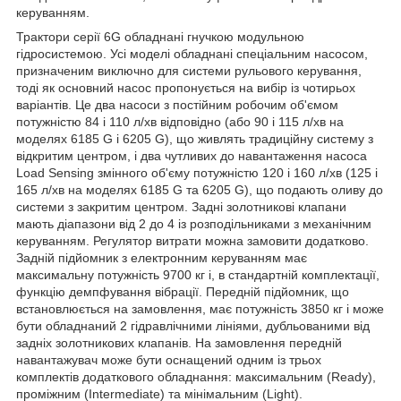
керуванням.
Трактори серії 6G обладнані гнучкою модульною
гідросистемою. Усі моделі обладнані спеціальним насосом,
призначеним виключно для системи рульового керування,
тоді як основний насос пропонується на вибір із чотирьох
варіантів. Це два насоси з постійним робочим об'ємом
потужністю 84 і 110 л/хв відповідно (або 90 і 115 л/хв на
моделях 6185 G і 6205 G), що живлять традиційну систему з
відкритим центром, і два чутливих до навантаження насоса
Load Sensing змінного об'єму потужністю 120 і 160 л/хв (125 і
165 л/хв на моделях 6185 G та 6205 G), що подають оливу до
системи з закритим центром. Задні золотникові клапани
мають діапазони від 2 до 4 із розподільниками з механічним
керуванням. Регулятор витрати можна замовити додатково.
Задній підйомник з електронним керуванням має
максимальну потужність 9700 кг і, в стандартній комплектації,
функцію демпфування вібрації. Передній підйомник, що
встановлюється на замовлення, має потужність 3850 кг і може
бути обладнаний 2 гідравлічними лініями, дубльованими від
задніх золотникових клапанів. На замовлення передній
навантажувач може бути оснащений одним із трьох
комплектів додаткового обладнання: максимальним (Ready),
проміжним (Intermediate) та мінімальним (Light).