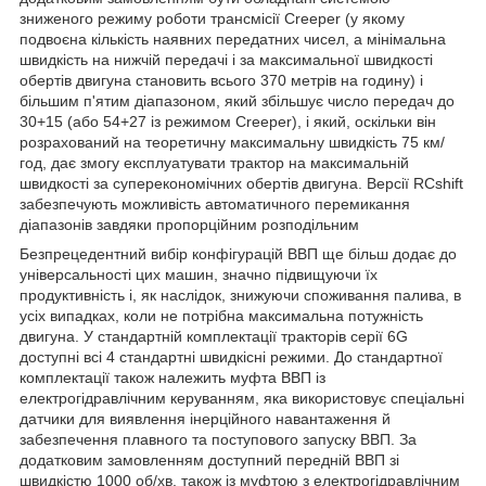
зниженого режиму роботи трансмісії Creeper (у якому
подвоєна кількість наявних передатних чисел, а мінімальна
швидкість на нижчій передачі і за максимальної швидкості
обертів двигуна становить всього 370 метрів на годину) і
більшим п'ятим діапазоном, який збільшує число передач до
30+15 (або 54+27 із режимом Creeper), і який, оскільки він
розрахований на теоретичну максимальну швидкість 75 км/
год, дає змогу експлуатувати трактор на максимальній
швидкості за суперекономічних обертів двигуна. Версії RCshift
забезпечують можливість автоматичного перемикання
діапазонів завдяки пропорційним розподільним
Безпрецедентний вибір конфігурацій ВВП ще більш додає до
універсальності цих машин, значно підвищуючи їх
продуктивність і, як наслідок, знижуючи споживання палива, в
усіх випадках, коли не потрібна максимальна потужність
двигуна. У стандартній комплектації тракторів серії 6G
доступні всі 4 стандартні швидкісні режими. До стандартної
комплектації також належить муфта ВВП із
електрогідравлічним керуванням, яка використовує спеціальні
датчики для виявлення інерційного навантаження й
забезпечення плавного та поступового запуску ВВП. За
додатковим замовленням доступний передній ВВП зі
швидкістю 1000 об/хв, також із муфтою з електрогідравлічним