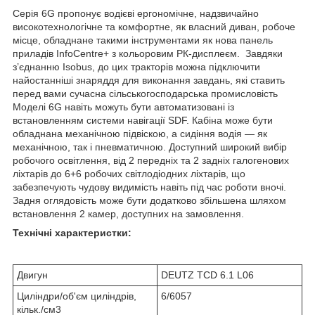
Серія 6G пропонує водієві ергономічне, надзвичайно
високотехнологічне та комфортне, як власний диван, робоче
місце, обладнане такими інструментами як нова панель
приладів InfoCentre+ з кольоровим РК-дисплеєм. Завдяки
з’єднанню Isobus, до цих тракторів можна підключити
найостанніші знаряддя для виконання завдань, які ставить
перед вами сучасна сільськогосподарська промисловість
Моделі 6G навіть можуть бути автоматизовані із
встановленням системи навігації SDF. Кабіна може бути
обладнана механічною підвіскою, а сидіння водія — як
механічною, так і пневматичною. Доступний широкий вибір
робочого освітлення, від 2 передніх та 2 задніх галогенових
ліхтарів до 6+6 робочих світлодіодних ліхтарів, що
забезпечують чудову видимість навіть під час роботи вночі.
Задня оглядовість може бути додатково збільшена шляхом
встановлення 2 камер, доступних на замовлення.
Технічні характеристки:
Двигун
DEUTZ TCD 6.1 L06
Циліндри/об'єм циліндрів,
6/6057
кільк./см3