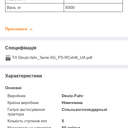
Вага, кг
8300
Приховати
Специфікація
ТХ Deutz-fahr_Serie 6G_PS-RCshift_UA.pdf
Характеристики
Основні
Виробник
Deutz-Fahr
Країна виробник
Німеччина
Галузі застосування
Сільськогосподарські
трактора
Кількість ступенів кпп
5
Максимальна швидкість
50 км/год