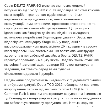
Серія
DEUTZ-FAHR 6G
включає сім нових моделей
потужністю від 152 до 203 к. с. та відповідає запитам клієнтів,
яким потрібен трактор, що відрізняється не тільки
надзвичайною продуктивністю, але й невеликими
експлуатаційними витратами, простотою використання та
спрощеним технічним обслуговуванням. Ці трактори є
ідеальною комбінацією декількох відмінних складових,
включаючи випробувані 6-циліндрові двигуни Deutz, що
відповідають стандарту Stage III A, у поєднанні з
високопродуктивними трансмісіями ZF і кращими в своєму
класі гідравлічними системами. Ця вражаюча конструкція
загорнена в привабливий дизайн, а бренд DEUTZ-FAHR
гарантує справжню німецьку якість. Завдяки таким функціям
як Isobus й автонавігація, трактори 6G готові виконувати
завдання, які ставить перед вами сучасна
сільськогосподарська індустрія.
Надзвичайні продуктивність і надійність є фундаментальними
атрибутами двигунів Deutz TCD 2012, обладнаних системою
впорскування палива під високим тиском DCR (Deutz
Common Rail) із повним електронним керуванням і системою
турбонаддуву з інтеркулером і регулятором тиску наддування,
що забезпечує виняткову продуктивність із точки зору як