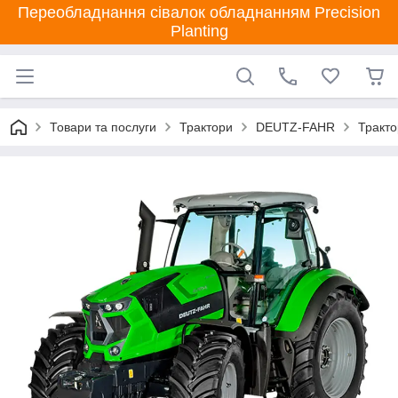
Переобладнання сівалок обладнанням Precision
Planting
Товари та послуги
Трактори
DEUTZ-FAHR
Тракто