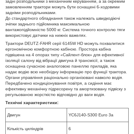
задні розподільники з механічним керуванням, а за окремим
замовленням трактори можуть бути оснащені 6-ходовими
задніми розподільниками.
До стандартного обладнання також належать швидкодіючі
зчіпки заднього підйомника максимальною
вантажопідйомністю 5000 кг. Система точного контролю тяги
використовує датчики на нижніх важелях.
Трактори DEUTZ-FAHR серії 6145W HD можуть похвалитися
ергономічною комфортною кабіною. Простора кабіна
підвішена на 4 опорах типу «Сайлент-блок» для ефективної
ізоляції салону від вібрації двигуна й трансмісії, а також
оснащена сучасною аналоговою панеллю приладів, яка
надає водію всю необхідну інформацію про функції трактора.
Органи управління раціонально організовані навколо водія.
Передбачено кондиціонування повітря, а сидіння має
ефективну механічну підресорену та амортизовану підвіску з
регульованою жорсткістю відповідно до ваги водія.
Технічні характеристики:
Двигун
YC6J140-S300 Euro 3a
Кількість циліндрів
6