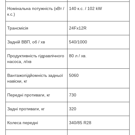
Номінальна потужність (кВт /
140 к.с. / 102 kW
к.с.)
Трансмісія
24Fх12R
Задній ВВП, об / хв
540/1000
Продуктивність гідравлічного
80 л / хв.
насоса, л/хв
Вантажопідйомність задньої
5060
навіски, кг
Передні противаги, кг
730
Задні противаги, кг
320
Колеса передні
340/85 R28