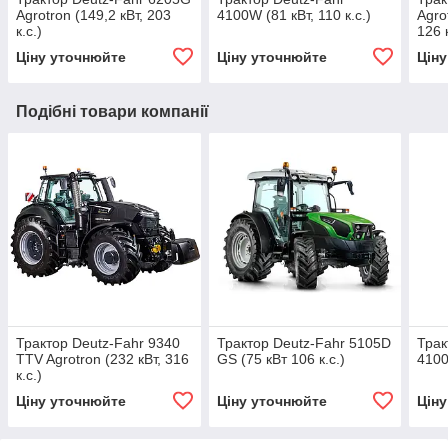
Agrotron (149,2 кВт, 203
4100W (81 кВт, 110 к.с.)
Agro
к.с.)
126 к
Ціну уточнюйте
Ціну уточнюйте
Цін
Подібні товари компанії
Трактор Deutz-Fahr 9340
Трактор Deutz-Fahr 5105D
Трак
TTV Agrotron (232 кВт, 316
GS (75 кВт 106 к.с.)
4100
к.с.)
Ціну уточнюйте
Ціну уточнюйте
Цін