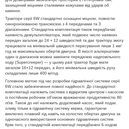
захищений міцними сталевими кожухами від ударів об
каміння.
Трактори серії 6W стандартно оснащені міцною, повністю
синхронізованою трансмісією з 4 передачами та 3
діапазонами. Стандартна комплектація також передбачає
наявність демультиплікатора, який подвоює число наявних
передач загалом до 24 + 12 швидкостей та дає трактору змогу
працювати на мінімальній швидкості пересування лише 1 км/
год за максимальних обертів двигуна. В якості альтернативи
один із діапазонів можна замінити передачею надповільного
ходу (Supercreeper) — у цьому разі трактор буде мати
загалом 16+12 передач, а його мінімальна швидкість руху
складатиме лише 400 м/год.
Головною метою під час розробки гідравлічної системи серії
6W стало забезпечення повної надійності. До стандартної
комплектації належить система з відкритим центром і насосом
із постійним робочим об'ємом вражаючою продуктивністю 80
л/хв. Також до неї належить додатковий насос, який подає
оливу тільки в гідравлічну систему керма, гарантуючи
виключно плавний хід навіть на холостих обертах двигуна за
одночасного використання основних гідравлічних систем.
Крім того, у стандартній комплектації передбачені 6-ходові