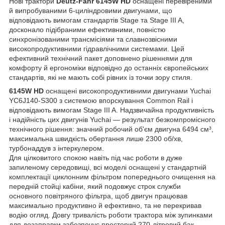
Нові трактори
Deutz-Fahr 6145W HD
оснащені перевіреними
й випробуваними 6-циліндровими двигунами, що
відповідають вимогам стандартів Stage та Stage III A,
досконало підібраними ефективними, повністю
синхронізованими трансмісіями та славнозвісними
високопродуктивними гідравлічними системами. Цей
ефективний технічний пакет доповнено рішеннями для
комфорту й ергономіки відповідно до останніх європейських
стандартів, які не мають собі рівних із точки зору стиля.
6145W HD
оснащені високопродуктивними двигунами Yuchai
YC6J140-S300 з системою впорскування Common Rail і
відповідають вимогам Stage III A. Надзвичайна продуктивність
і надійність цих двигунів Yuchai — результат безкомпромісного
технічного рішення: значний робочий об'єм двигуна 6494 см³,
максимальна швидкість обертання лише 2300 об/хв,
турбонаддув з інтеркулером.
Для цілковитого спокою навіть під час роботи в дуже
запиленому середовищі, всі моделі оснащені у стандартній
комплектації циклонним фільтром попереднього очищення на
передній стойці кабіни, який подовжує строк служби
основного повітряного фільтра, щоб двигун працював
максимально продуктивно й ефективно, та не перекривав
водію огляд. Довгу тривалість роботи трактора між зупинками
для дозаправки забезпечує просторий 270-літровий бак,