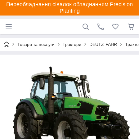
Переобладнання сівалок обладнанням Precision
Planting
Товари та послуги
Трактори
DEUTZ-FAHR
Тракто