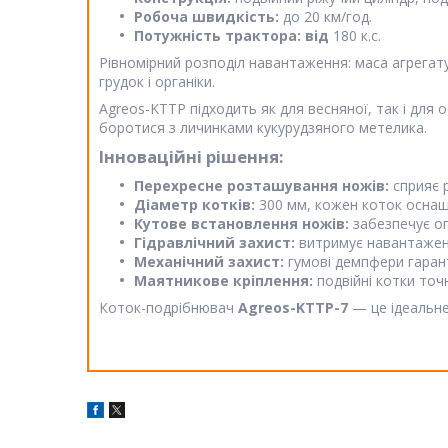
Робоча швидкість:
до 20 км/год.
Потужність трактора: від
180 к.с.
Рівномірний розподіл навантаження: маса агрегат
грудок і органіки.
Agreos-KTTP підходить як для весняної, так і для 
боротися з личинками кукурудзяного метелика.
Інноваційні рішення:
Перехресне розташування ножів:
сприяє 
Діаметр котків:
300 мм, кожен коток оснащ
Кутове встановлення ножів:
забезпечує о
Гідравлічний захист:
витримує навантаженн
Механічний захист:
гумові демпфери гарант
Маятникове кріплення:
подвійні котки то
Коток-подрібнювач
Agreos-KTTP-7
— це ідеальне