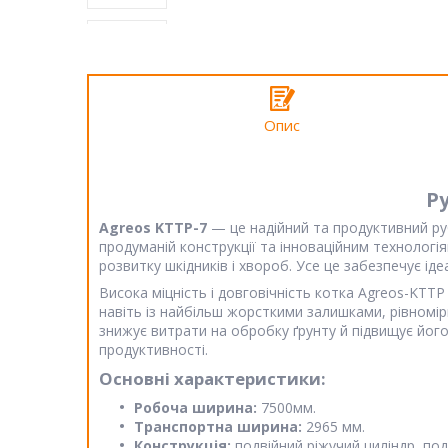
Опис
Р
Agreos KTTP-7
— це надійний та продуктивний ру
продуманій конструкції та інноваційним технолог
розвитку шкідників і хвороб. Усе це забезпечує ід
Висока міцність і довговічність котка Agreos-KTT
навіть із найбільш жорсткими залишками, рівномір
знижує витрати на обробку ґрунту й підвищує його
продуктивності.
Основні характеристики:
Робоча ширина:
7500мм.
Транспортна ширина:
2965 мм.
Конструкція:
подвійний ріжучий циліндр, под