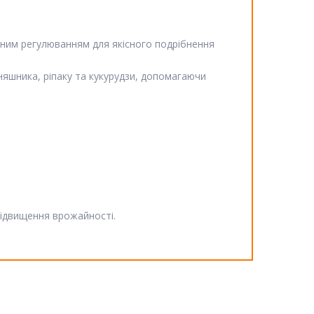
чним регулюванням для якісного подрібнення
оняшника, ріпаку та кукурудзи, допомагаючи
підвищення врожайності.