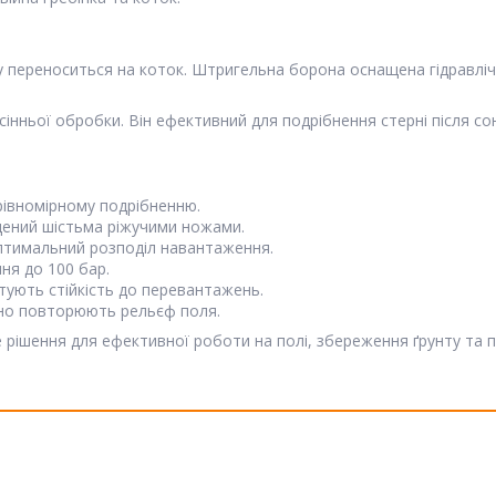
у переноситься на коток. Штригельна борона оснащена гідравлі
осінньої обробки. Він ефективний для подрібнення стерні після с
рівномірному подрібненню.
ений шістьма ріжучими ножами.
птимальний розподіл навантаження.
я до 100 бар.
ують стійкість до перевантажень.
чно повторюють рельєф поля.
 рішення для ефективної роботи на полі, збереження ґрунту та 