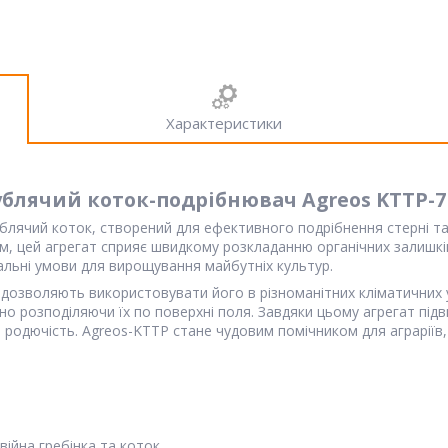
Характеристики
ублячий коток-подрібнювач Agreos KTTP-7
блячий коток, створений для ефективного подрібнення стерні та
іям, цей агрегат сприяє швидкому розкладанню органічних залишк
еальні умови для вирощування майбутніх культур.
P дозволяють використовувати його в різноманітних кліматичних
но розподіляючи їх по поверхні поля. Завдяки цьому агрегат під
 родючість. Agreos-KTTP стане чудовим помічником для аграріїв,
війна гребінка та коток.