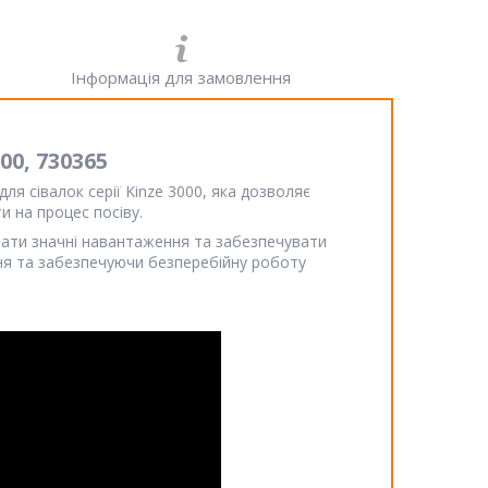
Інформація для замовлення
00, 730365
для сівалок серії Kinze 3000, яка дозволяє
и на процес посіву.
увати значні навантаження та забезпечувати
ння та забезпечуючи безперебійну роботу