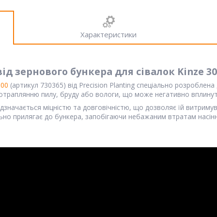
Характеристики
д зернового бункера для сівалок Kinze 30
000
(артикул 730365) від Precision Planting спеціально розроблена 
 потраплянню пилу, бруду або вологи, що може негативно вплинут
ідзначається міцністю та довговічністю, що дозволяє їй витрим
льно прилягає до бункера, запобігаючи небажаним втратам насі