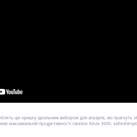
роблять цю кришку ідеальним вибором для аграріїв, які прагнуть 
сприяє максимальній продуктивності сівалок Kinze 3000, забезпеч