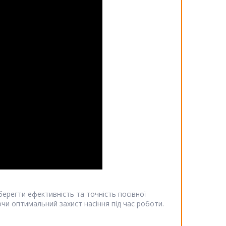
зберегти ефективність та точність посівної
уючи оптимальний захист насіння під час роботи.