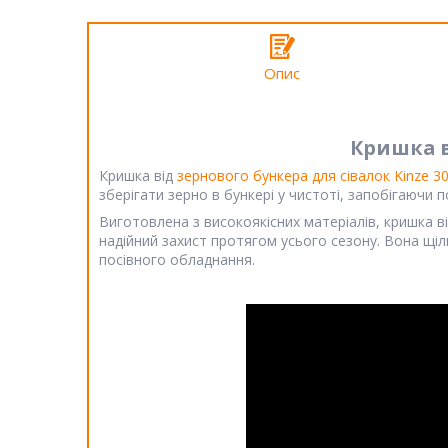
Опис
Кришка ві
Кришка від
зернового бункера для сівалок Kinze 3
зберігати зерно в бункері у чистоті, запобігаючи
Виготовлена з високоякісних матеріалів, кришка в
надійний захист протягом усього сезону. Вона щі
посівного обладнання.