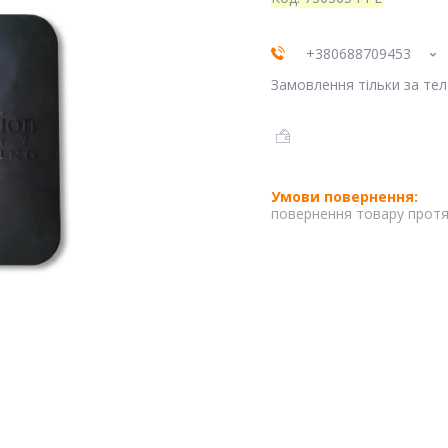
+380688709453
Замовлення тільки за те
повернення товару протя