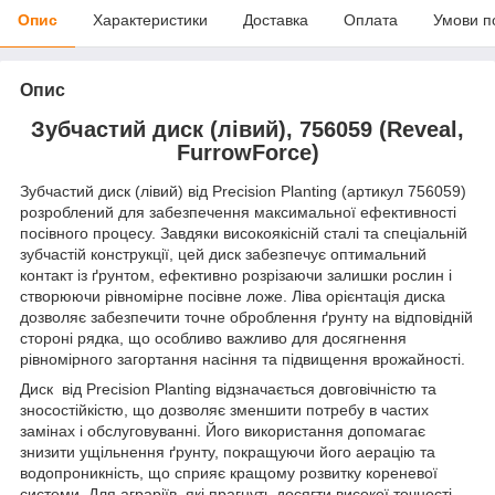
Опис
Характеристики
Доставка
Оплата
Умови п
Опис
Зубчастий диск (лівий), 756059 (Reveal,
FurrowForce)
Зубчастий диск (лівий) від Precision Planting (артикул 756059)
розроблений для забезпечення максимальної ефективності
посівного процесу. Завдяки високоякісній сталі та спеціальній
зубчастій конструкції, цей диск забезпечує оптимальний
контакт із ґрунтом, ефективно розрізаючи залишки рослин і
створюючи рівномірне посівне ложе. Ліва орієнтація диска
дозволяє забезпечити точне оброблення ґрунту на відповідній
стороні рядка, що особливо важливо для досягнення
рівномірного загортання насіння та підвищення врожайності.
Диск від Precision Planting відзначається довговічністю та
зносостійкістю, що дозволяє зменшити потребу в частих
замінах і обслуговуванні. Його використання допомагає
знизити ущільнення ґрунту, покращуючи його аерацію та
водопроникність, що сприяє кращому розвитку кореневої
системи. Для аграріїв, які прагнуть досягти високої точності