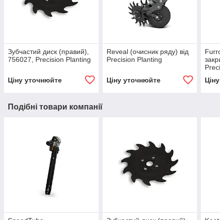
Зубчастий диск (правий),
Reveal (очисник ряду) від
Furr
756027, Precision Planting
Precision Planting
закр
Prec
Ціну уточнюйте
Ціну уточнюйте
Цін
Подібні товари компанії