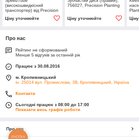
SpeedTube
Зубчастий диск (правий),
Keet
(високошвидкісний
756027, Precision Planting
насі
транспортер) від Precision
Plan
Planting
Atta
Ціну уточнюйте
Ціну уточнюйте
Цін
Про нас
Рейтинг не сформований
Менше 5 відгуків за останній рік
Працює з 30.08.2016
м. Кропивницький
ін. 25014 вул. Промислова, 3В, Кропивницький, Україна
Контакти
Сьогодні працює з 08:00 до 17:00
Показати весь графік роботи
Про нас
КНОПКА