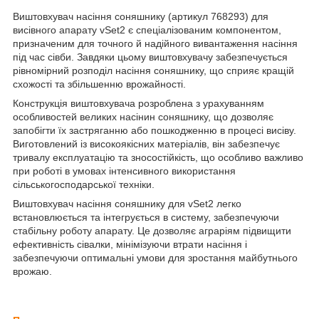
Виштовхувач насіння соняшнику (артикул 768293) для
висівного апарату vSet2 є спеціалізованим компонентом,
призначеним для точного й надійного вивантаження насіння
під час сівби. Завдяки цьому виштовхувачу забезпечується
рівномірний розподіл насіння соняшнику, що сприяє кращій
схожості та збільшенню врожайності.
Конструкція виштовхувача розроблена з урахуванням
особливостей великих насінин соняшнику, що дозволяє
запобігти їх застряганню або пошкодженню в процесі висіву.
Виготовлений із високоякісних матеріалів, він забезпечує
тривалу експлуатацію та зносостійкість, що особливо важливо
при роботі в умовах інтенсивного використання
сільськогосподарської техніки.
Виштовхувач насіння соняшнику для vSet2 легко
встановлюється та інтегрується в систему, забезпечуючи
стабільну роботу апарату. Це дозволяє аграріям підвищити
ефективність сівалки, мінімізуючи втрати насіння і
забезпечуючи оптимальні умови для зростання майбутнього
врожаю.