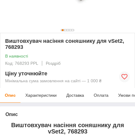
Виштовхувач насіння соняшнику для vSet2,
768293
В наявності
Код: 768293 PPL
Роздріб
Ціну уточнюйте
Мінімальна сума замовлення на сайті — 1 000 ₴
Опис
Характеристики
Доставка
Оплата
Умови п
Опис
Виштовхувач насіння соняшнику для
vSet2, 768293