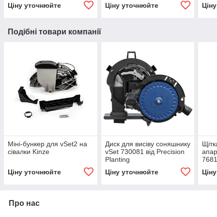
Ціну уточнюйте
Ціну уточнюйте
Цін
Подібні товари компанії
Міні-бункер для vSet2 на
Диск для висіву соняшнику
Щітк
сівалки Kinze
vSet 730081 від Precision
апар
Planting
768
Ціну уточнюйте
Ціну уточнюйте
Цін
Про нас