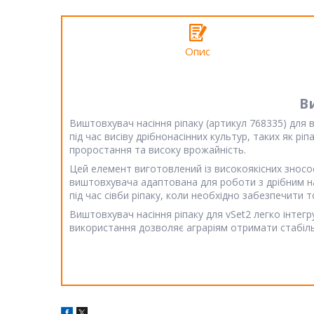
Опис
В
Виштовхувач насіння ріпаку (артикул 768335) для
під час висіву дрібнонасінних культур, таких як р
проростання та високу врожайність.
Цей елемент виготовлений із високоякісних зносост
виштовхувача адаптована для роботи з дрібним на
під час сівби ріпаку, коли необхідно забезпечити 
Виштовхувач насіння ріпаку для vSet2 легко інтегр
використання дозволяє аграріям отримати стабільн