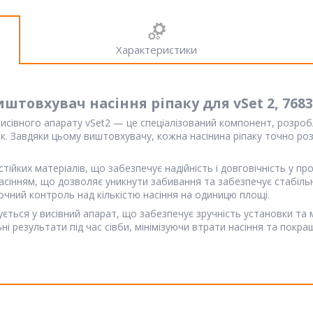
Характеристики
иштовхувач насіння ріпаку для vSet 2, 7683
 висівного апарату vSet2 — це спеціалізований компонент, розро
іпак. Завдяки цьому виштовхувачу, кожна насінина ріпаку точно ро
ійких матеріалів, що забезпечує надійність і довговічність у про
сінням, що дозволяє уникнути забивання та забезпечує стабільн
точний контроль над кількістю насіння на одиницю площі.
ується у висівний апарат, що забезпечує зручність установки та 
і результати під час сівби, мінімізуючи втрати насіння та покр