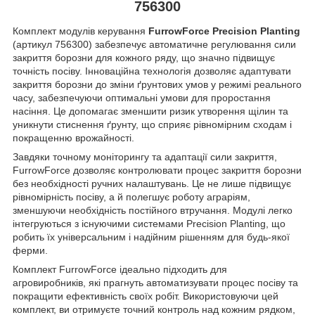
756300
Комплект модулів керування
FurrowForce Precision Planting
(артикул 756300) забезпечує автоматичне регулювання сили
закриття борозни для кожного ряду, що значно підвищує
точність посіву. Інноваційна технологія дозволяє адаптувати
закриття борозни до зміни ґрунтових умов у режимі реального
часу, забезпечуючи оптимальні умови для проростання
насіння. Це допомагає зменшити ризик утворення щілин та
уникнути стиснення ґрунту, що сприяє рівномірним сходам і
покращенню врожайності.
Завдяки точному моніторингу та адаптації сили закриття,
FurrowForce дозволяє контролювати процес закриття борозни
без необхідності ручних налаштувань. Це не лише підвищує
рівномірність посіву, а й полегшує роботу аграріям,
зменшуючи необхідність постійного втручання. Модулі легко
інтегруються з існуючими системами Precision Planting, що
робить їх універсальним і надійним рішенням для будь-якої
ферми.
Комплект FurrowForce ідеально підходить для
агровиробників, які прагнуть автоматизувати процес посіву та
покращити ефективність своїх робіт. Використовуючи цей
комплект, ви отримуєте точний контроль над кожним рядком,