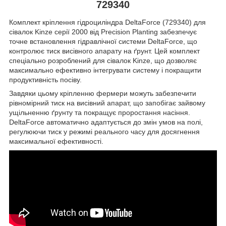
729340
Комплект кріплення гідроциліндра DeltaForce (729340) для
сівалок Kinze серії 2000 від Precision Planting забезпечує
точне встановлення гідравлічної системи DeltaForce, що
контролює тиск висівного апарату на ґрунт. Цей комплект
спеціально розроблений для сівалок Kinze, що дозволяє
максимально ефективно інтегрувати систему і покращити
продуктивність посіву.
Завдяки цьому кріпленню фермери можуть забезпечити
рівномірний тиск на висівний апарат, що запобігає зайвому
ущільненню ґрунту та покращує проростання насіння.
DeltaForce автоматично адаптується до змін умов на полі,
регулюючи тиск у режимі реального часу для досягнення
максимальної ефективності.