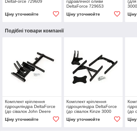
DeltaForce 729609
гідравлічної оливи
(для
DeltaForce 729653
3000
Ціну уточнюйте
Ціну уточнюйте
Цін
Подібні товари компанії
Комплект кріплення
Комплект кріплення
Комп
гідроциліндра DeltaForce
гідроциліндра DeltaForce
гідр
(до сівалок John Deere
(до сівалок Kinze 3000
(до 
7000), 729393
типу InterPlant), 729350
(Cha
Ціну уточнюйте
Ціну уточнюйте
Цін
6000
vDri