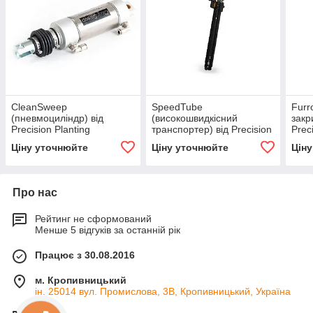
CleanSweep
SpeedTube
Furr
(пневмоциліндр) від
(високошвидкісний
закр
Precision Planting
транспортер) від Precision
Prec
Planting
Ціну уточнюйте
Ціну уточнюйте
Цін
Про нас
Рейтинг не сформований
Менше 5 відгуків за останній рік
Працює з 30.08.2016
м. Кропивницький
ін. 25014 вул. Промислова, 3В, Кропивницький, Україна