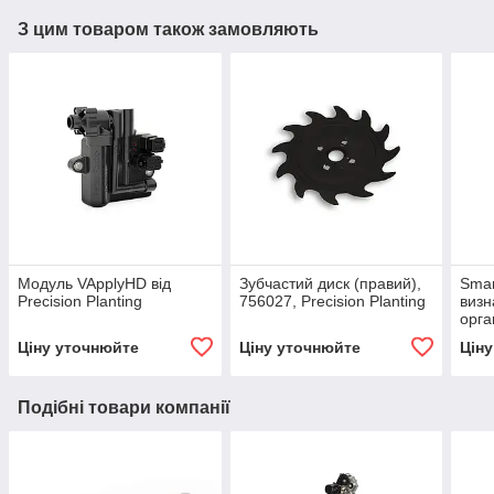
З цим товаром також замовляють
Модуль VApplyHD від
Зубчастий диск (правий),
Smar
Precision Planting
756027, Precision Planting
визн
орга
ґрунт
Ціну уточнюйте
Ціну уточнюйте
Цін
Plan
Подібні товари компанії