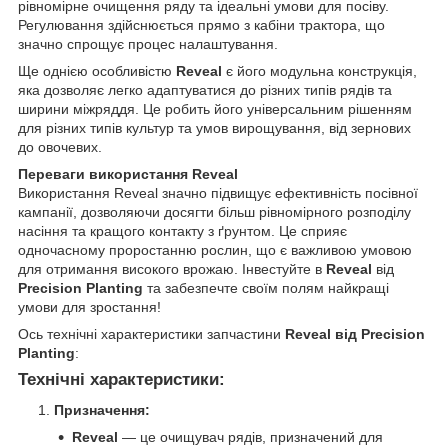
рівномірне очищення ряду та ідеальні умови для посіву.
Регулювання здійснюється прямо з кабіни трактора, що
значно спрощує процес налаштування.
Ще однією особливістю
Reveal
є його модульна конструкція,
яка дозволяє легко адаптуватися до різних типів рядів та
ширини міжряддя. Це робить його універсальним рішенням
для різних типів культур та умов вирощування, від зернових
до овочевих.
Переваги використання Reveal
Використання Reveal значно підвищує ефективність посівної
кампанії, дозволяючи досягти більш рівномірного розподілу
насіння та кращого контакту з ґрунтом. Це сприяє
одночасному проростанню рослин, що є важливою умовою
для отримання високого врожаю. Інвестуйте в
Reveal
від
Precision Planting
та забезпечте своїм полям найкращі
умови для зростання!
Ось технічні характеристики запчастини
Reveal від Precision
Planting
:
Технічні характеристики:
Призначення:
Reveal
— це очищувач рядів, призначений для