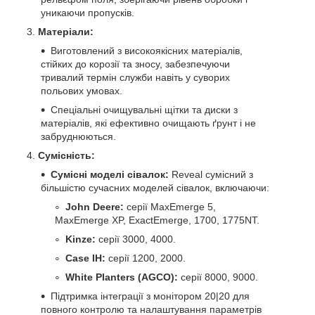
уникаючи пропусків.
Матеріали:
Виготовлений з високоякісних матеріалів,
стійких до корозії та зносу, забезпечуючи
тривалий термін служби навіть у суворих
польових умовах.
Спеціальні очищувальні щітки та диски з
матеріалів, які ефективно очищають ґрунт і не
забруднюються.
Сумісність:
Сумісні моделі сівалок:
Reveal сумісний з
більшістю сучасних моделей сівалок, включаючи:
John Deere:
серії MaxEmerge 5,
MaxEmerge XP, ExactEmerge, 1700, 1775NT.
Kinze:
серії 3000, 4000.
Case IH:
серії 1200, 2000.
White Planters (AGCO):
серії 8000, 9000.
Підтримка інтеграції з монітором 20|20 для
повного контролю та налаштування параметрів