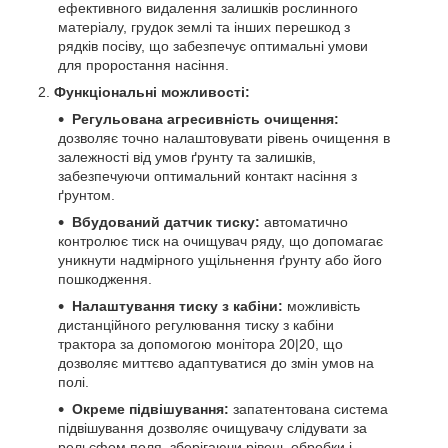
ефективного видалення залишків рослинного
матеріалу, грудок землі та інших перешкод з
рядків посіву, що забезпечує оптимальні умови
для проростання насіння.
Функціональні можливості:
Регульована агресивність очищення:
дозволяє точно налаштовувати рівень очищення в
залежності від умов ґрунту та залишків,
забезпечуючи оптимальний контакт насіння з
ґрунтом.
Вбудований датчик тиску:
автоматично
контролює тиск на очищувач ряду, що допомагає
уникнути надмірного ущільнення ґрунту або його
пошкодження.
Налаштування тиску з кабіни:
можливість
дистанційного регулювання тиску з кабіни
трактора за допомогою монітора 20|20, що
дозволяє миттєво адаптуватися до змін умов на
полі.
Окреме підвішування:
запатентована система
підвішування дозволяє очищувачу слідувати за
рельєфом поля, зберігаючи рівень обробки і