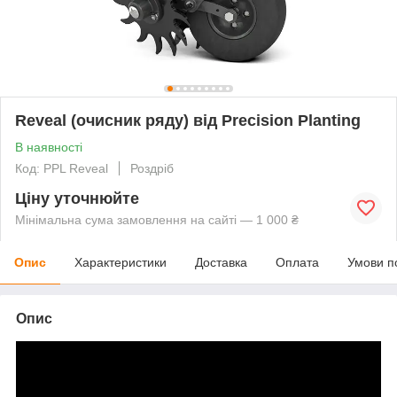
Reveal (очисник ряду) від Precision Planting
В наявності
Код: PPL Reveal
Роздріб
Ціну уточнюйте
Мінімальна сума замовлення на сайті — 1 000 ₴
Опис
Характеристики
Доставка
Оплата
Умови п
Опис