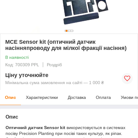
MCE Sensor kit (оптичний датчик
насінняпроводу для мілкої фракції насіння)
В наявності
Код: 700309 PPL
Роздріб
Ціну уточнюйте
Мінімальна сума замовлення на сайті — 1 000 ₴
Опис
Характеристики
Доставка
Оплата
Умови п
Опис
Оптичний датчик Sensor kit
використовується в системах
посіву Precision Planting при посіві таких культур, як ріпак.