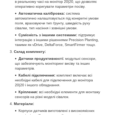
в реальному часі на монітор 20|20, що дозволяє
оперативно коригувати параметри посіву.
Автоматична калібровка:
система
автоматично налаштовується під конкретні умови
поля, враховуючи тип ґрунту, швидкість руху
сівалки, тип насіння і зовнішні умови.
Сумісність з іншими системами:
підтримує
інтеграцію з іншими рішеннями Precision Planting,
такими як vDrive, DeltaForce, SmartFirmer тощо.
Склад комплекту:
Датчики продуктивності:
модульні сенсори,
що забезпечують моніторинг висіву та інших
параметрів.
Кабелі підключення:
комплект включає всі
необхідні кабелі для підключення до монітора
20|20 і іншого обладнання.
Кріплення:
всі необхідні елементи для монтажу
сенсорів на різні моделі сівалок.
Матеріали:
Корпуси датчиків виготовлені з високоякісних