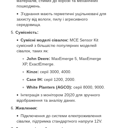
матеріалів, стійких до корозії та механічних
пошкоджень.
З'єднання мають герметичні ущільнювачі для
захисту від вологи, пилу і агресивного
середовища.
Сумісність:
Сумісні моделі сівалок:
MCE Sensor Kit
сумісний з більшістю популярних моделей
сівалок, таких як:
John Deere:
MaxEmerge 5, MaxEmerge
XP, ExactEmerge.
Kinze:
серії 3000, 4000.
Case IH:
серії 1200, 2000.
White Planters (AGCO):
серії 8000, 9000.
Інтеграція з монітором 20|20 для зручного
відображення та аналізу даних.
Живлення:
Підключення до системи електроживлення
сівалки, підтримка стандартного напруги 12V.