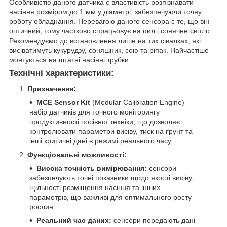
Особливістю даного датчика є властивість розпізнавати
насіння розміром до 1 мм у діаметрі, забезпечуючи точну
роботу обладнання. Перевагою даного сенсора є те, що він
оптичний, тому частково спрацьовує на пил і сонячне світло.
Рекомендуємо до встановлення лише на тих сівалках, які
висіватимуть кукурудзу, соняшник, сою та ріпак. Найчастіше
монтується на штатні насінні трубки.
Технічні характеристики:
Призначення:
MCE Sensor Kit
(Modular Calibration Engine) —
набір датчиків для точного моніторингу
продуктивності посівної техніки, що дозволяє
контролювати параметри висіву, тиск на ґрунт та
інші критичні дані в режимі реального часу.
Функціональні можливості:
Висока точність вимірювання:
сенсори
забезпечують точні показники щодо якості висіву,
щільності розміщення насіння та інших
параметрів, що важливі для оптимального росту
рослин.
Реальний час даних:
сенсори передають дані