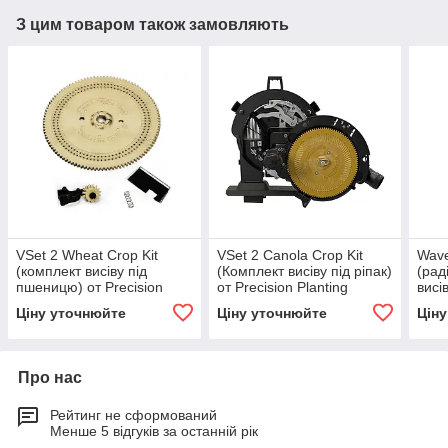
З цим товаром також замовляють
VSet 2 Wheat Crop Kit
VSet 2 Canola Crop Kit
Wave
(комплект висіву під
(Комплект висіву під ріпак)
(рад
пшеницю) от Precision
от Precision Planting
висів
Planting
Plan
Ціну уточнюйте
Ціну уточнюйте
Цін
Про нас
Рейтинг не сформований
Менше 5 відгуків за останній рік